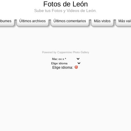
Fotos de León
Sube tus Fotos y Videos de León.
álbumes
Últimos archivos
Últimos comentarios
Más vistos
Más va
Powered by
Coppermine Photo Gallery
Elige idioma: