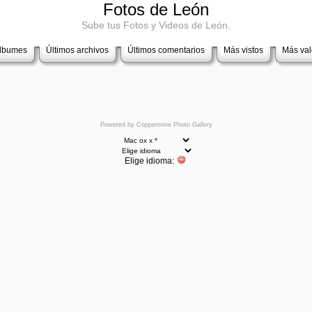
Fotos de León
Sube tus Fotos y Videos de León.
álbumes
Últimos archivos
Últimos comentarios
Más vistos
Más va
Powered by
Coppermine Photo Gallery
Elige idioma: