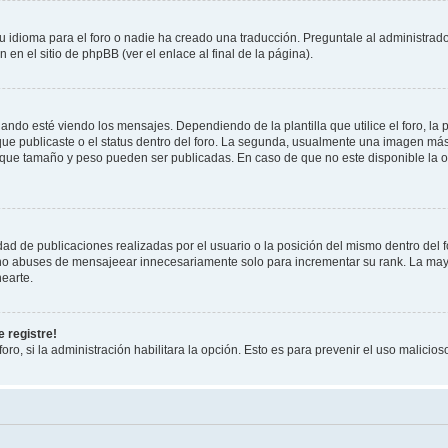
 idioma para el foro o nadie ha creado una traducción. Preguntale al administrador
 en el sitio de phpBB (ver el enlace al final de la página).
 esté viendo los mensajes. Dependiendo de la plantilla que utilice el foro, la p
 que publicaste o el status dentro del foro. La segunda, usualmente una imagen m
n que tamaño y peso pueden ser publicadas. En caso de que no este disponible la 
ad de publicaciones realizadas por el usuario o la posición del mismo dentro del 
, no abuses de mensajeear innecesariamente solo para incrementar su rank. La may
earte.
 registre!
oro, si la administración habilitara la opción. Esto es para prevenir el uso malici