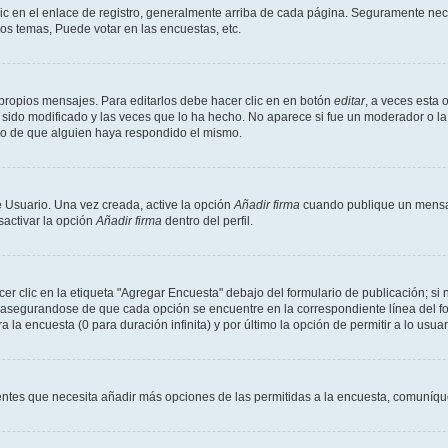
ic en el enlace de registro, generalmente arriba de cada página. Seguramente nece
os temas, Puede votar en las encuestas, etc.
propios mensajes. Para editarlos debe hacer clic en en botón
editar
, a veces esta 
sido modificado y las veces que lo ha hecho. No aparece si fue un moderador o la 
go de que alguien haya respondido el mismo.
 Usuario. Una vez creada, active la opción
Añadir firma
cuando publique un mensaj
sactivar la opción
Añadir firma
dentro del perfil.
 clic en la etiqueta "Agregar Encuesta" debajo del formulario de publicación; si n
, asegurandose de que cada opción se encuentre en la correspondiente línea del 
a la encuesta (0 para duración infinita) y por último la opción de permitir a lo usua
sientes que necesita añadir más opciones de las permitidas a la encuesta, comuníqu