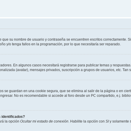
de que su nombre de usuario y contraseña se encuentren escritos correctamente. 
eño y/o tenga fallos en la programación, por lo que necesitaría ser reparado.
radores. En algunos casos necesitará registrarse para publicar temas y respuestas.
sonalizada (avatar), mensajes privados, suscripción a grupos de usuarios, etc. Ta
os se guardan en una cookie segura, que se elimina al salir de la página o en cie
gresar. No es recomendable si accede al foro desde un PC compartido, e.j. bibliotec
 identificados?
ará la opción
Ocultar mi estado de conexión
. Habilite la opción con
SI
y solamente s