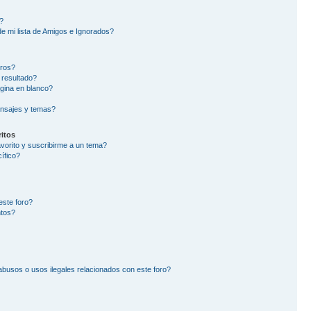
?
e mi lista de Amigos e Ignorados?
oros?
 resultado?
gina en blanco?
nsajes y temas?
itos
avorito y suscribirme a un tema?
ífico?
este foro?
ntos?
busos o usos ilegales relacionados con este foro?