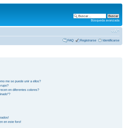
Búsqueda avanzada
FAQ
Registrarse
Identificarse
mo me se puede unir a ellos?
Grupo?
ecen en diferentes colores?
inado"?
eados!
en en este foro!