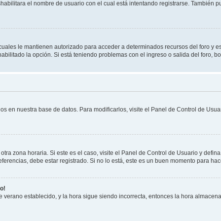
shabilitara el nombre de usuario con el cual está intentando registrarse. También 
s cuales le mantienen autorizado para acceder a determinados recursos del foro y e
habilitado la opción. Si está teniendo problemas con el ingreso o salida del foro, 
os en nuestra base de datos. Para modificarlos, visite el Panel de Control de Usuar
otra zona horaria. Si este es el caso, visite el Panel de Control de Usuario y defin
erencias, debe estar registrado. Si no lo está, este es un buen momento para hac
o!
 de verano establecido, y la hora sigue siendo incorrecta, entonces la hora almacen