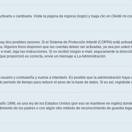
varla o cambiarla. Visite la página de ingreso (login) y haga clic en
Olvidé mi co
hay dos posibles razones. Si el Sistema de Protección Infantil (COPPA) está activad
ta. Algunos foros disponen que las cuentas deben ser activadas, ya sea por usted m
un e-mail, siga las instrucciones. Si no recibió ningún e-mail, seguramente la direc
l que proporcinó es correcta, envíe un mensaje a La Administración.
 usuario y contraseña y vuelva a intentarlo. Es posible que la administración hay
eriodo de tiempo para reducir el peso de la base de datos. Si es así, registrate 
 1998, es una ley de los Estados Unidos (por eso se mantiene en inglés) donde se 
centimiento de los padres o con algún otro método de reconocimiento de guardia lega