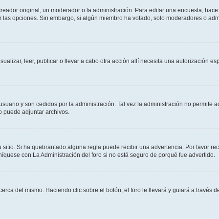
ador original, un moderador o la administración. Para editar una encuesta, hace c
ar las opciones. Sin embargo, si algún miembro ha votado, solo moderadores o admi
sualizar, leer, publicar o llevar a cabo otra acción allí necesita una autorizació
usuario y son cedidos por la administración. Tal vez la administración no permite a
o puede adjuntar archivos.
 sitio. Si ha quebrantado alguna regla puede recibir una advertencia. Por favor re
íquese con La Administración del foro si no está seguro de porqué fue advertido.
cerca del mismo. Haciendo clic sobre el botón, el foro le llevará y guiará a través 