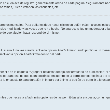
ic en el enlace de registro, generalmente arriba de cada página. Seguramente nece
os temas, Puede votar en las encuestas, etc.
propios mensajes. Para editarlos debe hacer clic en en botón
editar
, a veces esta 
sido modificado y las veces que lo ha hecho. No aparece si fue un moderador o la 
go de que alguien haya respondido el mismo.
 Usuario. Una vez creada, active la opción
Añadir firma
cuando publique un mensaj
sactivar la opción
Añadir firma
dentro del perfil.
 clic en la etiqueta "Agregar Encuesta" debajo del formulario de publicación; si n
, asegurandose de que cada opción se encuentre en la correspondiente línea del 
a la encuesta (0 para duración infinita) y por último la opción de permitir a lo usua
sientes que necesita añadir más opciones de las permitidas a la encuesta, comuníqu