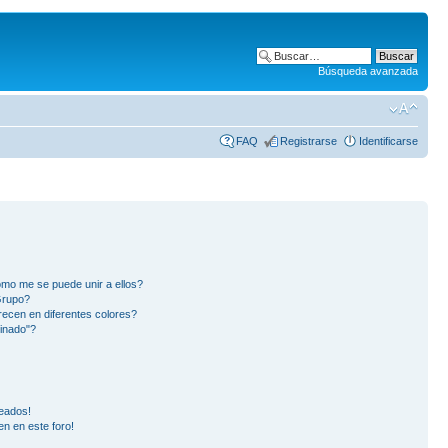
Búsqueda avanzada
FAQ
Registrarse
Identificarse
mo me se puede unir a ellos?
Grupo?
ecen en diferentes colores?
inado"?
eados!
en en este foro!