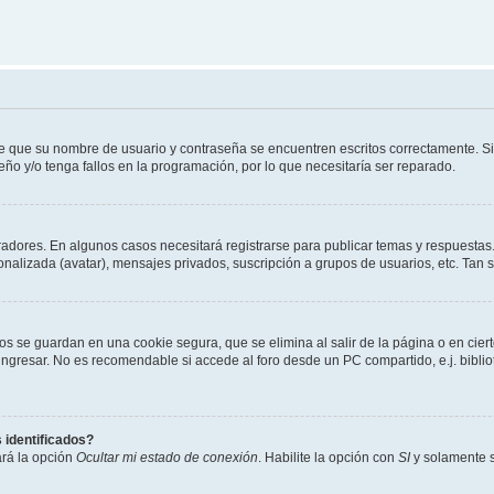
de que su nombre de usuario y contraseña se encuentren escritos correctamente. 
eño y/o tenga fallos en la programación, por lo que necesitaría ser reparado.
radores. En algunos casos necesitará registrarse para publicar temas y respuestas.
sonalizada (avatar), mensajes privados, suscripción a grupos de usuarios, etc. Ta
os se guardan en una cookie segura, que se elimina al salir de la página o en cie
gresar. No es recomendable si accede al foro desde un PC compartido, e.j. bibliotec
 identificados?
ará la opción
Ocultar mi estado de conexión
. Habilite la opción con
SI
y solamente s