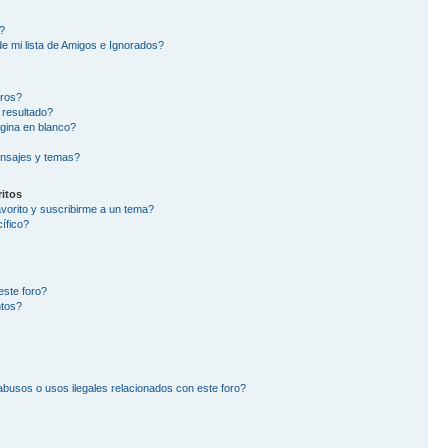
?
e mi lista de Amigos e Ignorados?
oros?
 resultado?
gina en blanco?
nsajes y temas?
itos
avorito y suscribirme a un tema?
ífico?
este foro?
ntos?
busos o usos ilegales relacionados con este foro?