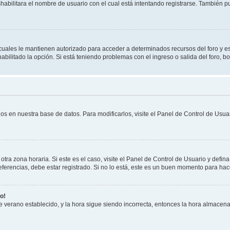
shabilitara el nombre de usuario con el cual está intentando registrarse. También 
s cuales le mantienen autorizado para acceder a determinados recursos del foro y e
habilitado la opción. Si está teniendo problemas con el ingreso o salida del foro, 
os en nuestra base de datos. Para modificarlos, visite el Panel de Control de Usuar
otra zona horaria. Si este es el caso, visite el Panel de Control de Usuario y defin
erencias, debe estar registrado. Si no lo está, este es un buen momento para hac
o!
 de verano establecido, y la hora sigue siendo incorrecta, entonces la hora almacen