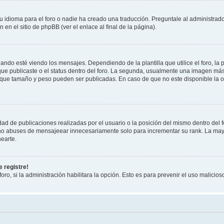
 idioma para el foro o nadie ha creado una traducción. Preguntale al administrador
 en el sitio de phpBB (ver el enlace al final de la página).
 esté viendo los mensajes. Dependiendo de la plantilla que utilice el foro, la p
 que publicaste o el status dentro del foro. La segunda, usualmente una imagen m
n que tamaño y peso pueden ser publicadas. En caso de que no este disponible la 
ad de publicaciones realizadas por el usuario o la posición del mismo dentro del 
, no abuses de mensajeear innecesariamente solo para incrementar su rank. La may
earte.
 registre!
oro, si la administración habilitara la opción. Esto es para prevenir el uso malici