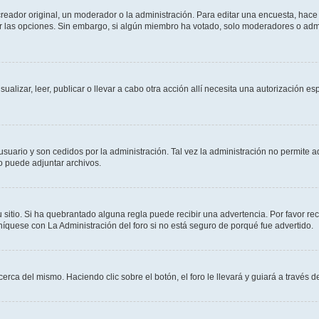
ador original, un moderador o la administración. Para editar una encuesta, hace c
ar las opciones. Sin embargo, si algún miembro ha votado, solo moderadores o admi
sualizar, leer, publicar o llevar a cabo otra acción allí necesita una autorizació
usuario y son cedidos por la administración. Tal vez la administración no permite a
o puede adjuntar archivos.
 sitio. Si ha quebrantado alguna regla puede recibir una advertencia. Por favor re
íquese con La Administración del foro si no está seguro de porqué fue advertido.
cerca del mismo. Haciendo clic sobre el botón, el foro le llevará y guiará a través 