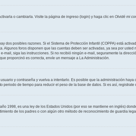
varla o cambiarla. Visite la página de ingreso (login) y haga clic en
Olvidé mi co
hay dos posibles razones. Si el Sistema de Protección Infantil (COPPA) está activad
ta. Algunos foros disponen que las cuentas deben ser activadas, ya sea por usted m
un e-mail, siga las instrucciones. Si no recibió ningún e-mail, seguramente la direc
l que proporcinó es correcta, envíe un mensaje a La Administración.
 usuario y contraseña y vuelva a intentarlo. Es posible que la administración hay
eriodo de tiempo para reducir el peso de la base de datos. Si es así, registrate 
 1998, es una ley de los Estados Unidos (por eso se mantiene en inglés) donde se 
centimiento de los padres o con algún otro método de reconocimiento de guardia lega