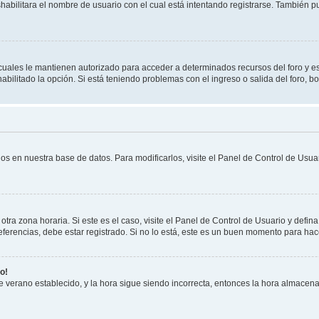
shabilitara el nombre de usuario con el cual está intentando registrarse. También 
s cuales le mantienen autorizado para acceder a determinados recursos del foro y e
habilitado la opción. Si está teniendo problemas con el ingreso o salida del foro, 
os en nuestra base de datos. Para modificarlos, visite el Panel de Control de Usuar
otra zona horaria. Si este es el caso, visite el Panel de Control de Usuario y defin
erencias, debe estar registrado. Si no lo está, este es un buen momento para hac
o!
 de verano establecido, y la hora sigue siendo incorrecta, entonces la hora almacen