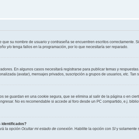
de que su nombre de usuario y contraseña se encuentren escritos correctamente. 
eño y/o tenga fallos en la programación, por lo que necesitaría ser reparado.
radores. En algunos casos necesitará registrarse para publicar temas y respuestas.
sonalizada (avatar), mensajes privados, suscripción a grupos de usuarios, etc. Ta
os se guardan en una cookie segura, que se elimina al salir de la página o en cie
gresar. No es recomendable si accede al foro desde un PC compartido, e.j. bibliotec
 identificados?
ará la opción
Ocultar mi estado de conexión
. Habilite la opción con
SI
y solamente s