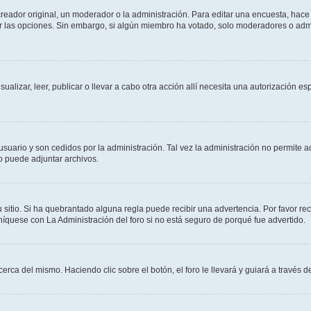
ador original, un moderador o la administración. Para editar una encuesta, hace c
ar las opciones. Sin embargo, si algún miembro ha votado, solo moderadores o admi
sualizar, leer, publicar o llevar a cabo otra acción allí necesita una autorizació
usuario y son cedidos por la administración. Tal vez la administración no permite a
o puede adjuntar archivos.
 sitio. Si ha quebrantado alguna regla puede recibir una advertencia. Por favor re
íquese con La Administración del foro si no está seguro de porqué fue advertido.
cerca del mismo. Haciendo clic sobre el botón, el foro le llevará y guiará a través 