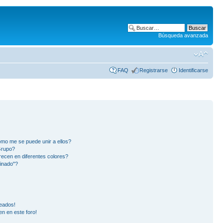
Búsqueda avanzada
FAQ
Registrarse
Identificarse
mo me se puede unir a ellos?
Grupo?
ecen en diferentes colores?
inado"?
eados!
en en este foro!