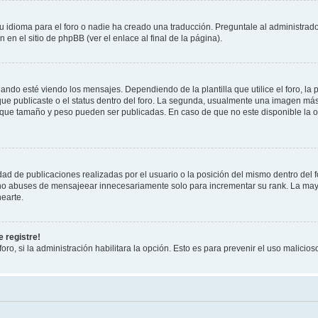
 idioma para el foro o nadie ha creado una traducción. Preguntale al administrador
 en el sitio de phpBB (ver el enlace al final de la página).
 esté viendo los mensajes. Dependiendo de la plantilla que utilice el foro, la p
 que publicaste o el status dentro del foro. La segunda, usualmente una imagen m
n que tamaño y peso pueden ser publicadas. En caso de que no este disponible la 
ad de publicaciones realizadas por el usuario o la posición del mismo dentro del 
, no abuses de mensajeear innecesariamente solo para incrementar su rank. La may
earte.
 registre!
oro, si la administración habilitara la opción. Esto es para prevenir el uso malici