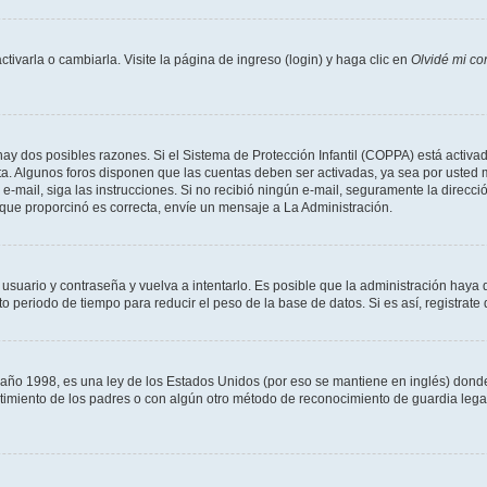
varla o cambiarla. Visite la página de ingreso (login) y haga clic en
Olvidé mi co
hay dos posibles razones. Si el Sistema de Protección Infantil (COPPA) está activad
ta. Algunos foros disponen que las cuentas deben ser activadas, ya sea por usted m
un e-mail, siga las instrucciones. Si no recibió ningún e-mail, seguramente la direc
l que proporcinó es correcta, envíe un mensaje a La Administración.
 usuario y contraseña y vuelva a intentarlo. Es posible que la administración hay
eriodo de tiempo para reducir el peso de la base de datos. Si es así, registrate 
 1998, es una ley de los Estados Unidos (por eso se mantiene en inglés) donde se 
centimiento de los padres o con algún otro método de reconocimiento de guardia lega