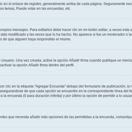
ic en el enlace de registro, generalmente arriba de cada página. Seguramente nece
os temas, Puede votar en las encuestas, etc.
propios mensajes. Para editarlos debe hacer clic en en botón
editar
, a veces esta 
sido modificado y las veces que lo ha hecho. No aparece si fue un moderador o la 
go de que alguien haya respondido el mismo.
 Usuario. Una vez creada, active la opción
Añadir firma
cuando publique un mensaj
sactivar la opción
Añadir firma
dentro del perfil.
 clic en la etiqueta "Agregar Encuesta" debajo del formulario de publicación; si n
, asegurandose de que cada opción se encuentre en la correspondiente línea del 
a la encuesta (0 para duración infinita) y por último la opción de permitir a lo usua
sientes que necesita añadir más opciones de las permitidas a la encuesta, comuníqu