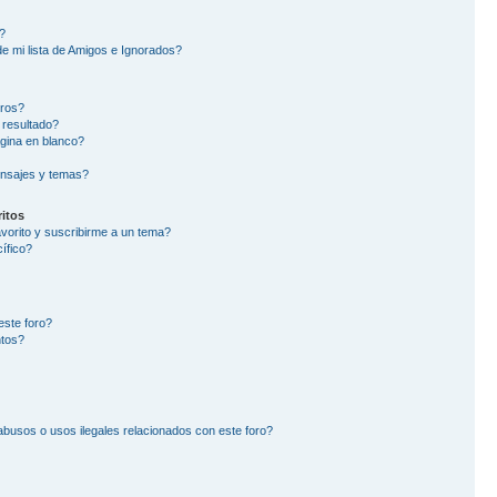
?
e mi lista de Amigos e Ignorados?
oros?
 resultado?
gina en blanco?
nsajes y temas?
itos
avorito y suscribirme a un tema?
ífico?
este foro?
ntos?
busos o usos ilegales relacionados con este foro?