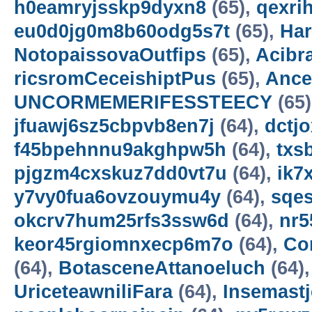
h0eamryjsskp9dyxn8
(65),
qexri
eu0d0jg0m8b60odg5s7t
(65),
Ha
NotopaissovaOutfips
(65),
Acibr
ricsromCeceishiptPus
(65),
Ance
UNCORMEMERIFESSTEECY
(65
jfuawj6sz5cbpvb8en7j
(64),
dctjo
f45bpehnnu9akghpw5h
(64),
txs
pjgzm4cxskuz7dd0vt7u
(64),
ik7
y7vy0fua6ovzouymu4y
(64),
sqe
okcrv7hum25rfs3ssw6d
(64),
nr5
keor45rgiomnxecp6m7o
(64),
Co
(64),
BotasceneAttanoeluch
(64)
UriceteawniliFara
(64),
Insemastj