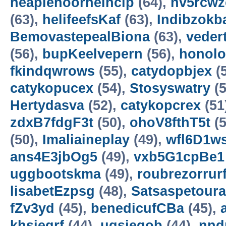
neaplehoorneincip
(64),
nv5rcwz
(63),
helifeefsKaf
(63),
Indibzokb
BemovastepealBiona
(63),
veder
(56),
bupKeelvepern
(56),
honol
fkindqwrows
(55),
catydopbjex
(
catykopucex
(54),
Stosyswatry
(5
Hertydasva
(52),
catykopcrex
(51
zdxB7fdgF3t
(50),
ohoV8fthT5t
(5
(50),
Imaliaineplay
(49),
wfl6D1w
ans4E3jbOg5
(49),
vxb5G1cpBe1
uggbootskma
(49),
roubrezorrur
lisabetEzpsg
(48),
Satsaspetoura
fZv3yd
(45),
benedicufCBa
(45),
khsieqrf
(44),
uqsieqob
(44),
nn