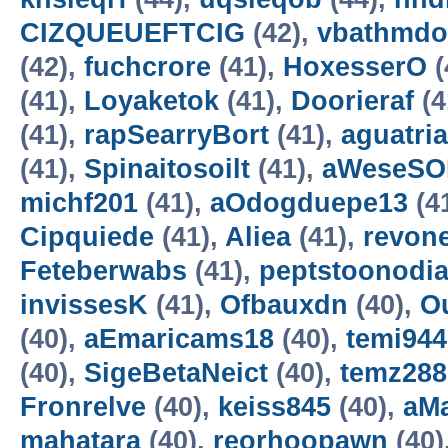
CIZQUEUEFTCIG
(42),
vbathmdo
(42),
fuchcrore
(41),
HoxesserO
(
(41),
Loyaketok
(41),
Doorieraf
(4
(41),
rapSearryBort
(41),
aguatri
(41),
Spinaitosoilt
(41),
aWeseSO
michf201
(41),
aOdogduepe13
(4
Cipquiede
(41),
Aliea
(41),
revon
Feteberwabs
(41),
peptstoonodi
invissesK
(41),
Ofbauxdn
(40),
O
(40),
aEmaricams18
(40),
temi944
(40),
SigeBetaNeict
(40),
temz288
Fronrelve
(40),
keiss845
(40),
aM
mahatara
(40),
reorhoopawn
(40)