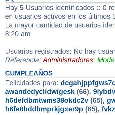
Hay
5
Usuarios identificados :: 0 r
en usuarios activos en los últimos 
La mayor cantidad de usuarios iden
8:20 am
Usuarios registrados: No hay usuari
Referencia:
Administradores
,
Moder
CUMPLEAÑOS
Felicidades para:
dcgahjppfgws7d
awandedyclidwigesk
(66),
9iybd
h6defdbmtwms38okdc2v
(65),
gw
h6fe8bddhmprkjgxer9p
(65),
fvk