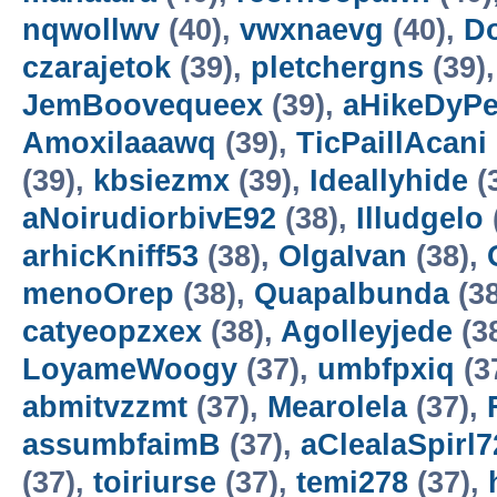
nqwollwv
(40),
vwxnaevg
(40),
Do
czarajetok
(39),
pletchergns
(39)
JemBoovequeex
(39),
aHikeDyP
Amoxilaaawq
(39),
TicPaillAcani
(39),
kbsiezmx
(39),
Ideallyhide
(
aNoirudiorbivE92
(38),
Illudgelo
arhicKniff53
(38),
OlgaIvan
(38),
menoOrep
(38),
Quapalbunda
(3
catyeopzxex
(38),
Agolleyjede
(3
LoyameWoogy
(37),
umbfpxiq
(3
abmitvzzmt
(37),
Mearolela
(37),
assumbfaimB
(37),
aClealaSpirl7
(37),
toiriurse
(37),
temi278
(37),