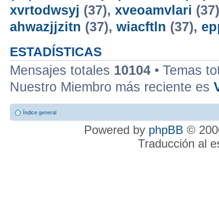
xvrtodwsyj
(37),
xveoamvlari
(37
ahwazjjzitn
(37),
wiacftln
(37),
ep
ESTADÍSTICAS
Mensajes totales
10104
• Temas to
Nuestro Miembro más reciente es
Índice general
Powered by
phpBB
© 2000
Traducción al 