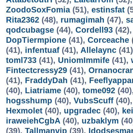
ZoodoSoxFomia
(51),
estinsfat
(
Rita2362
(48),
rumagimah
(47),
s
qodcubagse
(44),
Cordell93
(42)
DopTiermpione
(41),
Corceache
(41),
infentuaf
(41),
Allelaync
(41
toml733
(41),
UniomImmife
(41),
Fintectcressy29
(41),
Ornanocra
(41),
FraddyDah
(41),
Feeflyappa
(40),
Liatriame
(40),
tome092
(40)
hogsshump
(40),
VubsScuff
(40)
Hexmolet
(40),
upgradec
(40),
ke
iraweiehCgbA
(40),
uzbaklym
(40
(39),
Tallmanvip
(39),
Idodsesma