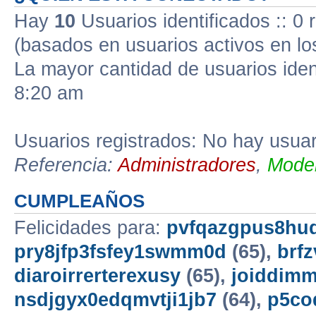
Hay
10
Usuarios identificados :: 0 
(basados en usuarios activos en lo
La mayor cantidad de usuarios iden
8:20 am
Usuarios registrados: No hay usuari
Referencia:
Administradores
,
Moder
CUMPLEAÑOS
Felicidades para:
pvfqazgpus8hu
pry8jfp3fsfey1swmm0d
(65),
brf
diaroirrerterexusy
(65),
joiddimm
nsdjgyx0edqmvtji1jb7
(64),
p5co