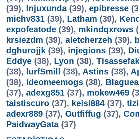
(39),
Injuxunda
(39),
epibresse
(3
michv831
(39),
Latham
(39),
Kend
expofeatode
(39),
mkindqxrows
(
krsiezdm
(39),
aletcherzeh
(39),
dghurojjk
(39),
injegions
(39),
Di
Eddye
(38),
Lyon
(38),
Tisassefa
(38),
lurfSmill
(38),
Astins
(38),
A
(38),
ideomeemogs
(38),
Blaguea
(37),
adexg851
(37),
mokew469
(3
taistiscuro
(37),
keisi884
(37),
tiz
adexr889
(37),
Outfiffug
(37),
Co
PaidwayGata
(37)