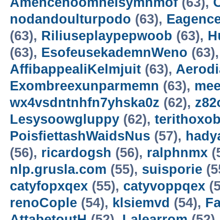
Amencehoomneisymnmof
(63),
nodandoulturpodo
(63),
Eagence
(63),
Riliuseplaypepwoob
(63),
H
(63),
EsofeusekademnWeno
(63)
AffibappealiKelmjuit
(63),
Aerod
Exombreexunparmemn
(63),
mee
wx4vsdntnhfn7yhska0z
(62),
z82
Lesysoowgluppy
(62),
terithoxo
PoisfiettashWaidsNus
(57),
hady
(56),
ricardogsh
(56),
ralphnmx
(
nlp.grusla.com
(55),
suisporie
(5
catyfopxqex
(55),
catyvoppqex
(5
renoCople
(54),
klsiemvd
(54),
F
AttabetoutH
(52),
Lalearrom
(52)