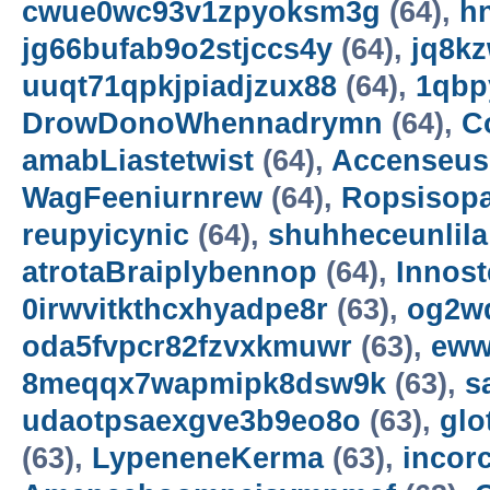
cwue0wc93v1zpyoksm3g
(64),
h
jg66bufab9o2stjccs4y
(64),
jq8k
uuqt71qpkjpiadjzux88
(64),
1qbp
DrowDonoWhennadrymn
(64),
C
amabLiastetwist
(64),
Accenseus
WagFeeniurnrew
(64),
Ropsisop
reupyicynic
(64),
shuhheceunlila
atrotaBraiplybennop
(64),
Innost
0irwvitkthcxhyadpe8r
(63),
og2w
oda5fvpcr82fzvxkmuwr
(63),
eww
8meqqx7wapmipk8dsw9k
(63),
s
udaotpsaexgve3b9eo8o
(63),
gl
(63),
LypeneneKerma
(63),
incor