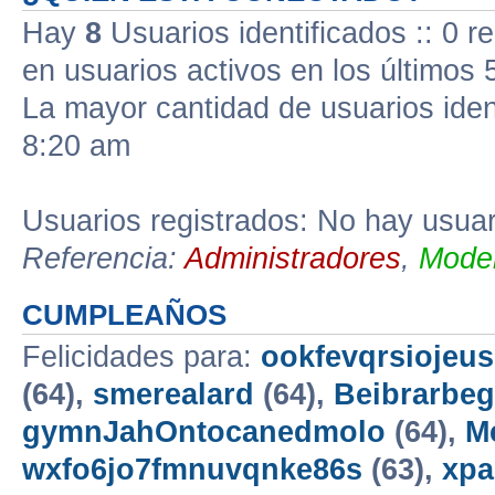
Hay
8
Usuarios identificados :: 0 r
en usuarios activos en los últimos 
La mayor cantidad de usuarios iden
8:20 am
Usuarios registrados: No hay usuari
Referencia:
Administradores
,
Moder
CUMPLEAÑOS
Felicidades para:
ookfevqrsiojeu
(64),
smerealard
(64),
Beibrarbeg
gymnJahOntocanedmolo
(64),
M
wxfo6jo7fmnuvqnke86s
(63),
xp