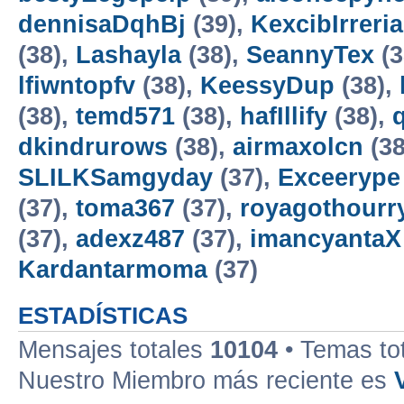
dennisaDqhBj
(39),
KexcibIrreria
(38),
Lashayla
(38),
SeannyTex
(3
lfiwntopfv
(38),
KeessyDup
(38),
(38),
temd571
(38),
hafIllify
(38),
dkindrurows
(38),
airmaxolcn
(38
SLILKSamgyday
(37),
Exceerype
(37),
toma367
(37),
royagothourr
(37),
adexz487
(37),
imancyantaX
Kardantarmoma
(37)
ESTADÍSTICAS
Mensajes totales
10104
• Temas to
Nuestro Miembro más reciente es