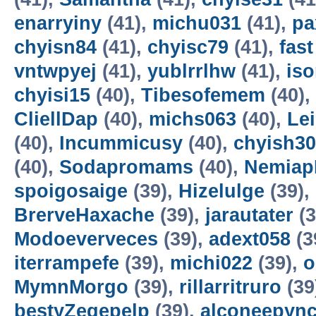
enarryiny
(41),
michu031
(41),
p
chyisn84
(41),
chyisc79
(41),
fas
vntwpyej
(41),
yublrrlhw
(41),
is
chyisi15
(40),
Tibesofemem
(40),
CliellDap
(40),
michs063
(40),
Le
(40),
Incummicusy
(40),
chyish30
(40),
Sodapromams
(40),
Nemiap
spoigosaige
(39),
Hizelulge
(39),
BrerveHaxache
(39),
jarautater
(3
Modoeverveces
(39),
adext058
(3
iterrampefe
(39),
michi022
(39),
o
MymnMorgo
(39),
rillarritruro
(39
bestyZegepelp
(39),
alconeepyn