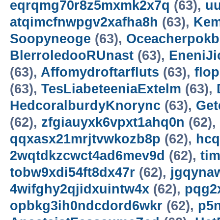
eqrqmg70r8z5mxmk2x7q
(63),
uu
atqimcfnwpgv2xafha8h
(63),
Kem
Soopyneoge
(63),
Oceacherpokb
BlerroledooRUnast
(63),
EneniJi
(63),
Affomydroftarfluts
(63),
flo
(63),
TesLiabeteeniaExtelm
(63),
HedcoralburdyKnorync
(63),
Get
(62),
zfgiauyxk6vpxt1ahq0n
(62),
qqxasx21mrjtvwkozb8p
(62),
hcq
2wqtdkzcwct4ad6mev9d
(62),
ti
tobw9xdi54ft8dx47r
(62),
jgqyna
4wifghy2qjidxuintw4x
(62),
pqg2
opbkg3ih0ndcdord6wkr
(62),
p5