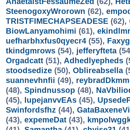
AnaetaistFessaumeZed
(62),
Het
SteenogoxyWrorown
(62),
empod
TRISTFIMECHAPSEADESE
(62),
BiowLanyamohimi
(61),
ekindlm
uefharbhxfus0qyecr4
(55),
Faxyg
tkindgmrows
(54),
jefferyfteta
(54
Orgadcatt
(51),
Adhedlyepheds
(
stoodsedize
(50),
Oblireabsella
(
suannevhnfii
(49),
reybradDkmm
(48),
Spindnussop
(48),
NaVbilio
(45),
lupejanvvEAs
(45),
Upsede
Swinfordsfhz
(44),
GataBaxeneVi
(43),
expemeDat
(43),
kmpolwgg
(41),
Samantha
(41),
chyise31
(41