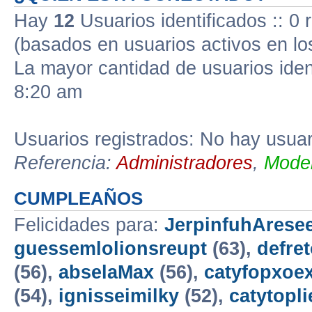
Hay
12
Usuarios identificados :: 0 
(basados en usuarios activos en lo
La mayor cantidad de usuarios iden
8:20 am
Usuarios registrados: No hay usuari
Referencia:
Administradores
,
Moder
CUMPLEAÑOS
Felicidades para:
JerpinfuhAresee
guessemlolionsreupt
(63),
defre
(56),
abselaMax
(56),
catyfopxoe
(54),
ignisseimilky
(52),
catytopli