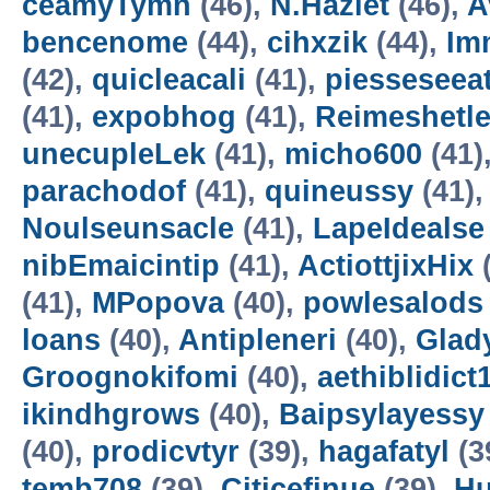
ceamyTymn
(46),
N.Hazlet
(46),
A
bencenome
(44),
cihxzik
(44),
Im
(42),
quicleacali
(41),
piesseseea
(41),
expobhog
(41),
Reimeshetl
unecupleLek
(41),
micho600
(41)
parachodof
(41),
quineussy
(41)
Noulseunsacle
(41),
LapeIdealse
nibEmaicintip
(41),
ActiottjixHix
(
(41),
MPopova
(40),
powlesalods
loans
(40),
Antipleneri
(40),
Glad
Groognokifomi
(40),
aethiblidict
ikindhgrows
(40),
Baipsylayessy
(40),
prodicvtyr
(39),
hagafatyl
(3
temb708
(39),
Citicefinue
(39),
H