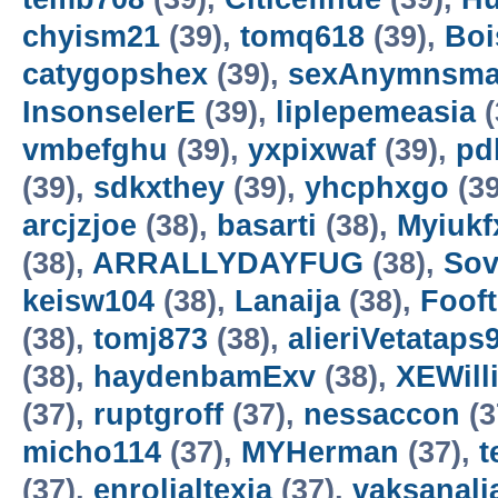
chyism21
(39),
tomq618
(39),
Bo
catygopshex
(39),
sexAnymnsm
InsonselerE
(39),
liplepemeasia
(
vmbefghu
(39),
yxpixwaf
(39),
pd
(39),
sdkxthey
(39),
yhcphxgo
(39
arcjzjoe
(38),
basarti
(38),
Myiukf
(38),
ARRALLYDAYFUG
(38),
Sov
keisw104
(38),
Lanaija
(38),
Foof
(38),
tomj873
(38),
alieriVetataps
(38),
haydenbamExv
(38),
XEWill
(37),
ruptgroff
(37),
nessaccon
(3
micho114
(37),
MYHerman
(37),
t
(37),
enrolialtexia
(37),
vaksanali