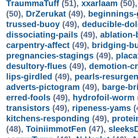
TraummaTuff
(51),
xxarlaam
(50)
(50),
DrZerukat
(49),
beginnings-
trussed-buoy
(49),
deducible-dol
dissociating-pails
(49),
ablation-
carpentry-affect
(49),
bridging-b
pregnancies-stagings
(49),
placa
desultory-flues
(49),
demotion-cr
lips-girdled
(49),
pearls-resurge
adverts-pictogram
(49),
barge-br
erred-fools
(49),
hydrofoil-worm
transistors
(49),
ripeness-yams
(
kitchens-responding
(49),
protei
(48),
ToiniimmotFen
(47),
sleeks