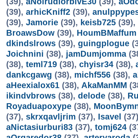
(39),
aNoirudiorbivE30
(39),
aOd
(39),
arhicKniff2
(39),
anulppype
(39),
Jamorie
(39),
keisb725
(39),
BroawsDow
(39),
HoumBMaffum
dkindslrows
(39),
guingplogue
(
Joichnini
(38),
jamDumjomma
(3
(38),
teml719
(38),
chyisr34
(38),
dankcgawg
(38),
michf556
(38),
a
aHeexialox61
(38),
AkaManMM
(3
ikindvbrows
(38),
delode
(38),
Ru
Royaduapoxype
(38),
MoonBymn
(37),
skrxqavljrim
(37),
Isavel
(37
aNictasiurburi83
(37),
tomj624
(3
aOrgaredor38
(37),
arteryaroda
(