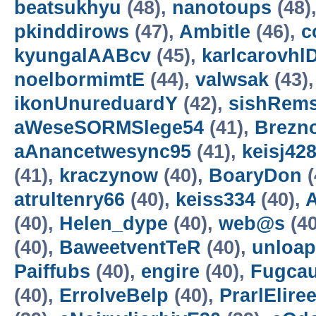
beatsukhyu
(48),
nanotoups
(48)
pkinddirows
(47),
Ambitle
(46),
c
kyungalAABcv
(45),
karlcarovhl
noelbormimtE
(44),
valwsak
(43)
ikonUnureduardY
(42),
sishRems
aWeseSORMSlege54
(41),
Brezn
aAnancetwesync95
(41),
keisj42
(41),
kraczynow
(40),
BoaryDon
(
atrultenry66
(40),
keiss334
(40),
A
(40),
Helen_dype
(40),
web@s
(40
(40),
BaweetventTeR
(40),
unloap
Paiffubs
(40),
engire
(40),
Fugcau
(40),
ErrolveBelp
(40),
PrarlElire