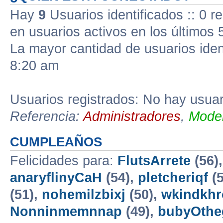
Hay
9
Usuarios identificados :: 0 r
en usuarios activos en los últimos 
La mayor cantidad de usuarios iden
8:20 am
Usuarios registrados: No hay usuari
Referencia:
Administradores
,
Moder
CUMPLEAÑOS
Felicidades para:
FlutsArrete
(56)
anaryflinyCaH
(54),
pletcheriqf
(5
(51),
nohemilzbixj
(50),
wkindkh
Nonninmemnnap
(49),
bubyOth