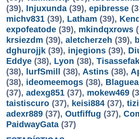
(39),
Injuxunda
(39),
epibresse
(3
michv831
(39),
Latham
(39),
Kend
expofeatode
(39),
mkindqxrows
(
krsiezdm
(39),
aletcherzeh
(39),
dghurojjk
(39),
injegions
(39),
Di
Eddye
(38),
Lyon
(38),
Tisassefa
(38),
lurfSmill
(38),
Astins
(38),
A
(38),
ideomeemogs
(38),
Blaguea
(37),
adexg851
(37),
mokew469
(3
taistiscuro
(37),
keisi884
(37),
tiz
adexr889
(37),
Outfiffug
(37),
Co
PaidwayGata
(37)