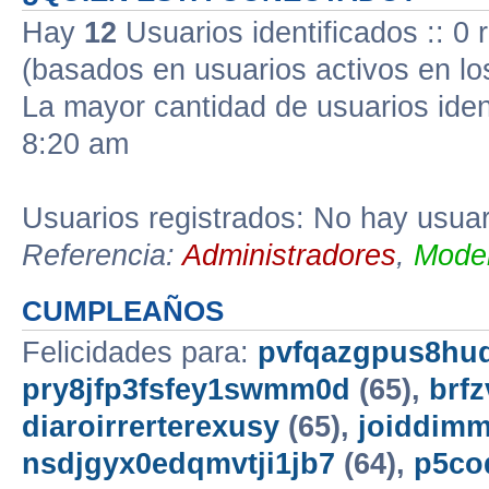
Hay
12
Usuarios identificados :: 0 
(basados en usuarios activos en lo
La mayor cantidad de usuarios iden
8:20 am
Usuarios registrados: No hay usuari
Referencia:
Administradores
,
Moder
CUMPLEAÑOS
Felicidades para:
pvfqazgpus8hu
pry8jfp3fsfey1swmm0d
(65),
brf
diaroirrerterexusy
(65),
joiddimm
nsdjgyx0edqmvtji1jb7
(64),
p5co