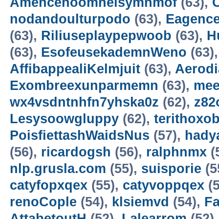
Amencehoomneisymnmof
(63),
nodandoulturpodo
(63),
Eagence
(63),
Riliuseplaypepwoob
(63),
H
(63),
EsofeusekademnWeno
(63)
AffibappealiKelmjuit
(63),
Aerod
Exombreexunparmemn
(63),
mee
wx4vsdntnhfn7yhska0z
(62),
z82
Lesysoowgluppy
(62),
terithoxo
PoisfiettashWaidsNus
(57),
hady
(56),
ricardogsh
(56),
ralphnmx
(
nlp.grusla.com
(55),
suisporie
(5
catyfopxqex
(55),
catyvoppqex
(5
renoCople
(54),
klsiemvd
(54),
F
AttabetoutH
(52),
Lalearrom
(52)