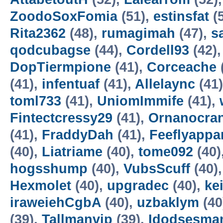
ZoodoSoxFomia
(51),
estinsfat
(
Rita2362
(48),
rumagimah
(47),
s
qodcubagse
(44),
Cordell93
(42)
DopTiermpione
(41),
Corceache
(41),
infentuaf
(41),
Allelaync
(41
toml733
(41),
UniomImmife
(41),
Fintectcressy29
(41),
Ornanocra
(41),
FraddyDah
(41),
Feeflyappa
(40),
Liatriame
(40),
tome092
(40)
hogsshump
(40),
VubsScuff
(40)
Hexmolet
(40),
upgradec
(40),
ke
iraweiehCgbA
(40),
uzbaklym
(40
(39),
Tallmanvip
(39),
Idodsesma