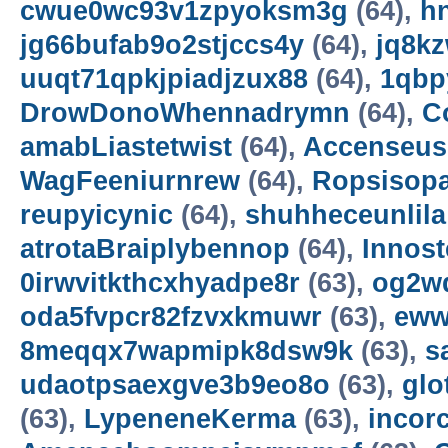
cwue0wc93v1zpyoksm3g
(64),
h
jg66bufab9o2stjccs4y
(64),
jq8k
uuqt71qpkjpiadjzux88
(64),
1qbp
DrowDonoWhennadrymn
(64),
C
amabLiastetwist
(64),
Accenseus
WagFeeniurnrew
(64),
Ropsisop
reupyicynic
(64),
shuhheceunlila
atrotaBraiplybennop
(64),
Innost
0irwvitkthcxhyadpe8r
(63),
og2w
oda5fvpcr82fzvxkmuwr
(63),
eww
8meqqx7wapmipk8dsw9k
(63),
s
udaotpsaexgve3b9eo8o
(63),
gl
(63),
LypeneneKerma
(63),
incor