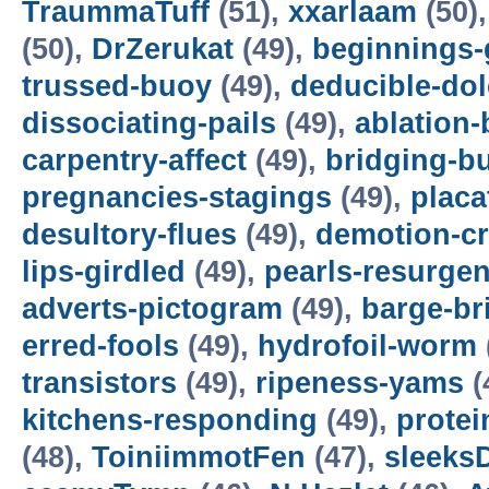
TraummaTuff
(51),
xxarlaam
(50)
(50),
DrZerukat
(49),
beginnings-
trussed-buoy
(49),
deducible-dol
dissociating-pails
(49),
ablation-
carpentry-affect
(49),
bridging-b
pregnancies-stagings
(49),
placa
desultory-flues
(49),
demotion-cr
lips-girdled
(49),
pearls-resurge
adverts-pictogram
(49),
barge-br
erred-fools
(49),
hydrofoil-worm
transistors
(49),
ripeness-yams
(
kitchens-responding
(49),
protei
(48),
ToiniimmotFen
(47),
sleeks