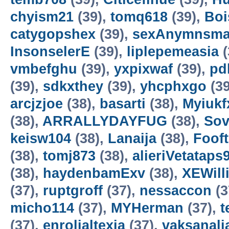
chyism21
(39),
tomq618
(39),
Bo
catygopshex
(39),
sexAnymnsm
InsonselerE
(39),
liplepemeasia
(
vmbefghu
(39),
yxpixwaf
(39),
pd
(39),
sdkxthey
(39),
yhcphxgo
(39
arcjzjoe
(38),
basarti
(38),
Myiukf
(38),
ARRALLYDAYFUG
(38),
Sov
keisw104
(38),
Lanaija
(38),
Foof
(38),
tomj873
(38),
alieriVetataps
(38),
haydenbamExv
(38),
XEWill
(37),
ruptgroff
(37),
nessaccon
(3
micho114
(37),
MYHerman
(37),
t
(37),
enrolialtexia
(37),
vaksanali