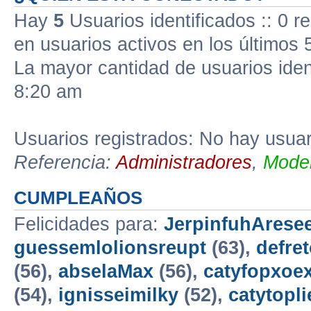
Hay
5
Usuarios identificados :: 0 r
en usuarios activos en los últimos 
La mayor cantidad de usuarios iden
8:20 am
Usuarios registrados: No hay usuari
Referencia:
Administradores
,
Moder
CUMPLEAÑOS
Felicidades para:
JerpinfuhAresee
guessemlolionsreupt
(63),
defre
(56),
abselaMax
(56),
catyfopxoe
(54),
ignisseimilky
(52),
catytopli