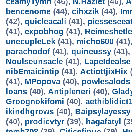
ceamyTymn
(46),
N.Hazlet
(46),
A
bencenome
(44),
cihxzik
(44),
Im
(42),
quicleacali
(41),
piesseseea
(41),
expobhog
(41),
Reimeshetl
unecupleLek
(41),
micho600
(41)
parachodof
(41),
quineussy
(41)
Noulseunsacle
(41),
LapeIdealse
nibEmaicintip
(41),
ActiottjixHix
(
(41),
MPopova
(40),
powlesalods
loans
(40),
Antipleneri
(40),
Glad
Groognokifomi
(40),
aethiblidict
ikindhgrows
(40),
Baipsylayessy
(40),
prodicvtyr
(39),
hagafatyl
(3
temb708
(39),
Citicefinue
(39),
H