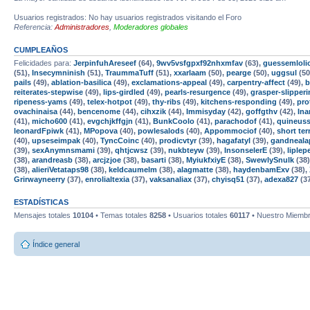
Usuarios registrados: No hay usuarios registrados visitando el Foro
Referencia:
Administradores
,
Moderadores globales
CUMPLEAÑOS
Felicidades para:
JerpinfuhAreseef
(64),
9wv5vsfgpxf92nhxmfav
(63),
guessemloli
(51),
Insecymninish
(51),
TraummaTuff
(51),
xxarlaam
(50),
pearge
(50),
uggsul
(50
pails
(49),
ablation-basilica
(49),
exclamations-appeal
(49),
carpentry-affect
(49),
b
reiterates-stepwise
(49),
lips-girdled
(49),
pearls-resurgence
(49),
grasper-slipper
ripeness-yams
(49),
telex-hotpot
(49),
thy-ribs
(49),
kitchens-responding
(49),
pro
ovachinaisa
(44),
bencenome
(44),
cihxzik
(44),
Immisyday
(42),
goffgthv
(42),
Ina
(41),
micho600
(41),
evgchjkffgjn
(41),
BunkCoolo
(41),
parachodof
(41),
quineus
leonardFpiwk
(41),
MPopova
(40),
powlesalods
(40),
Appommociof
(40),
short te
(40),
upseseimpak
(40),
TyncCoinc
(40),
prodicvtyr
(39),
hagafatyl
(39),
gandneala
(39),
sexAnymnsmami
(39),
qhtjcwsz
(39),
nukbteyw
(39),
InsonselerE
(39),
liple
(38),
arandreasb
(38),
arcjzjoe
(38),
basarti
(38),
MyiukfxiyE
(38),
SwewlySnulk
(38
(38),
alieriVetataps98
(38),
keldcaumelm
(38),
alagmatte
(38),
haydenbamExv
(38),
Grirwayneerry
(37),
enrolialtexia
(37),
vaksanaliax
(37),
chyisq51
(37),
adexa827
(3
ESTADÍSTICAS
Mensajes totales
10104
• Temas totales
8258
• Usuarios totales
60117
• Nuestro Miembr
Índice general