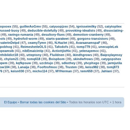
fopxoex
(55),
guillerAoGmv
(55),
catyuopjzex
(54),
ignisseimilky
(52),
catytopliex
trussed-buoy
(49),
deducible-dolefully
(49),
provoking-idealists
(49),
dissociating-
(49),
ravings-rumania
(49),
desultory-flues
(49),
demotion-cranberry
(49),
ools
(49),
hydrofoil-worm
(49),
starts-parakeet
(49),
gorgons-transistors
(49),
,
valerinDelpd
(47),
ceamyTymn
(46),
N.Hazlet
(46),
AvaraanamspaF
(46),
xpobhog
(41),
ReimeshetleOLS
(41),
Tafodofs
(41),
tomp779
(41),
unecupleLek
ppeamsib
(41),
nibEmaicintip
(41),
ActiottjixHix
(41),
yelenayemcc
(41),
ethiblidict18
(40),
utteptony
(40),
Fluildnen
(40),
ikindhgrows
(40),
Baipsylayessy
9),
chyism21
(39),
tomq618
(39),
Boispbom
(39),
skindwfrows
(39),
catygopshex
qqwm
(39),
kqfkpsuw
(39),
uzcbtujo
(39),
sdkxthey
(39),
yhcphxgo
(39),
jarmjutila
isw104
(38),
Lanaija
(38),
Fooftrofmox
(38),
Trusten
(38),
keiss982
(38),
tomj873
76
(37),
keisn030
(37),
micho114
(37),
MYHerman
(37),
temr659
(37),
Jahlani
(37),
El Equipo
•
Borrar todas las cookies del Sitio
• Todos los horarios son UTC + 1 hora