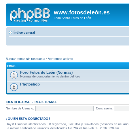
www.fotosdeleón.es
Todo Sobre Fotos de León
Índice general
Buscar temas sin respuesta
•
Ver temas activos
FORO
Foro Fotos de León (Normas)
Normas de comportamiento dentro del foro
Photoshop
IDENTIFICARSE
•
REGISTRARSE
Nombre de Usuario:
Contraseña:
¿QUIÉN ESTÁ CONECTADO?
Hay
8
Usuarios identificados :: 0 registrado, 0 ocultos y 8 invitados (basados en usuario
La mayor cantidad de usuarios identificados fue
707
el Jue Feb 05, 2026 8:20 am