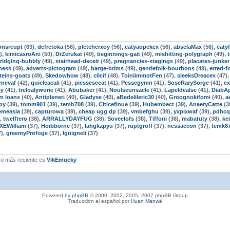
onsreupt
(63),
defretoka
(56),
pletcherxoy
(56),
catyaopekex
(56),
abselaMax
(56),
caty
),
kimicasroAni
(50),
DrZerukat
(49),
beginnings-gait
(49),
mishitting-polygraph
(49),
ridging-bubbly
(49),
stairhead-deceit
(49),
pregnancies-stagings
(49),
placates-junker
iness
(49),
adverts-pictogram
(49),
barge-brims
(49),
gentlefolk-bourbons
(49),
erred-f
teins-goats
(49),
Skedowhow
(48),
c0cif
(48),
ToiniimmotFen
(47),
sleeksDreacex
(47)
rnevaf
(42),
quicleacali
(41),
piesseseeat
(41),
Pessegymn
(41),
SoseRarySorge
(41),
e
sy
(41),
treloalyworie
(41),
Abubaker
(41),
Noulseunsacle
(41),
LapeIdealse
(41),
DiabA
rm loans
(40),
Antipleneri
(40),
Gladyse
(40),
aBedelileric30
(40),
Groognokifomi
(40),
a
py
(39),
tomm901
(39),
temb708
(39),
Citicefinue
(39),
Hubembect
(39),
AnaeryCatte
(3
pemeasia
(39),
capturowa
(39),
cheap ugg dp
(39),
vmbefghu
(39),
yxpixwaf
(39),
pdhc
),
twelftero
(38),
ARRALLYDAYFUG
(38),
Soveelofs
(38),
Tiffoni
(38),
mabatuty
(38),
ke
XEWilliam
(37),
Hoibborne
(37),
lahgkapyu
(37),
ruptgroff
(37),
nessaccon
(37),
temk6
7),
greemyProfoge
(37),
Ignigneli
(37)
o más reciente es
VikEmucky
Powered by
phpBB
© 2000, 2002, 2005, 2007 phpBB Group
Traducción al español por
Huan Manwë