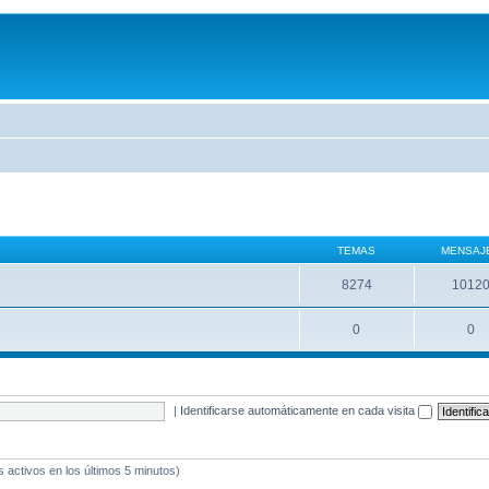
TEMAS
MENSAJ
8274
1012
0
0
|
Identificarse automáticamente en cada visita
s activos en los últimos 5 minutos)