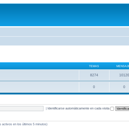
TEMAS
MENSAJ
8274
1012
0
0
|
Identificarse automáticamente en cada visita
s activos en los últimos 5 minutos)