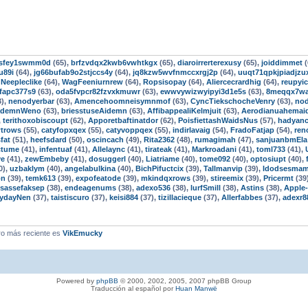
3fsfey1swmm0d
(65),
brfzvdqx2kwb6vwhtkgx
(65),
diaroirrerterexusy
(65),
joiddimmet
(
u89i
(64),
jg66bufab9o2stjccs4y
(64),
jq8kzw5wvfnmccxrgj2p
(64),
uuqt71qpkjpiadjzu
,
Neepleclike
(64),
WagFeeniurnrew
(64),
Ropsisopay
(64),
Aliercecrardhig
(64),
reupyic
fapc377s9
(63),
oda5fvpcr82fzvxkmuwr
(63),
ewwvywizwyipyi3d1e5s
(63),
8meqqx7w
3),
nenodyerbar
(63),
Amencehoomneisymnmof
(63),
CyncTiekschocheVenry
(63),
nod
ademnWeno
(63),
briesstuseAidemn
(63),
AffibappealiKelmjuit
(63),
Aerodianuahemai
,
terithoxobiscoupt
(62),
Apporetbaftinatdor
(62),
PoisfiettashWaidsNus
(57),
hadyanc
wtrows
(55),
catyfopxqex
(55),
catyvoppqex
(55),
indirlavaig
(54),
FradoFatjap
(54),
ren
fat
(51),
heefsdard
(50),
oscincach
(49),
Rita2362
(48),
rumagimah
(47),
sanjuanbmEla
ctume
(41),
infentuaf
(41),
Allelaync
(41),
tirateak
(41),
Markroadani
(41),
toml733
(41),
ve
(41),
zewEmbeby
(41),
dosuggerl
(40),
Liatriame
(40),
tome092
(40),
optosiupt
(40),
0),
uzbaklym
(40),
angelabulkina
(40),
BichPifuctcix
(39),
Tallmanvip
(39),
Idodsesma
on
(39),
temk613
(39),
expofeatode
(39),
mkindqxrows
(39),
stireemix
(39),
Pricermt
(39
isassefaksep
(38),
endeagenums
(38),
adexo536
(38),
lurfSmill
(38),
Astins
(38),
Apple
ydayNen
(37),
taistiscuro
(37),
keisi884
(37),
tizillacieque
(37),
Allerfabbes
(37),
adexr8
o más reciente es
VikEmucky
Powered by
phpBB
© 2000, 2002, 2005, 2007 phpBB Group
Traducción al español por
Huan Manwë