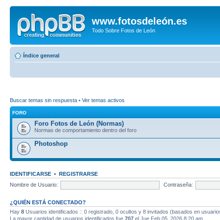
www.fotosdeleón.es
Todo Sobre Fotos de León
Índice general
Buscar temas sin respuesta
•
Ver temas activos
FORO
Foro Fotos de León (Normas)
Normas de comportamiento dentro del foro
Photoshop
IDENTIFICARSE
•
REGISTRARSE
Nombre de Usuario:
Contraseña:
¿QUIÉN ESTÁ CONECTADO?
Hay
8
Usuarios identificados :: 0 registrado, 0 ocultos y 8 invitados (basados en usuario
La mayor cantidad de usuarios identificados fue
707
el Jue Feb 05, 2026 8:20 am