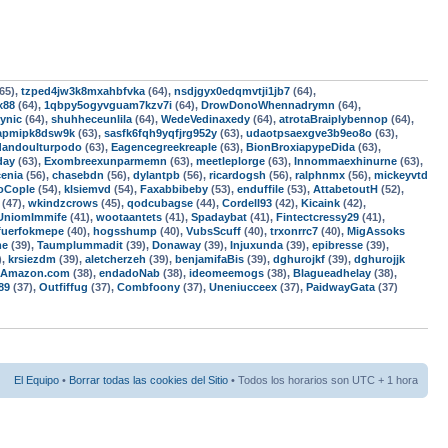
65),
tzped4jw3k8mxahbfvka
(64),
nsdjgyx0edqmvtji1jb7
(64),
x88
(64),
1qbpy5ogyvguam7kzv7i
(64),
DrowDonoWhennadrymn
(64),
ynic
(64),
shuhheceunlila
(64),
WedeVedinaxedy
(64),
atrotaBraiplybennop
(64),
apmipk8dsw9k
(63),
sasfk6fqh9yqfjrg952y
(63),
udaotpsaexgve3b9eo8o
(63),
andoulturpodo
(63),
Eagencegreekreaple
(63),
BionBroxiapypeDida
(63),
day
(63),
Exombreexunparmemn
(63),
meetleplorge
(63),
Innommaexhinurne
(63),
enia
(56),
chasebdn
(56),
dylantpb
(56),
ricardogsh
(56),
ralphnmx
(56),
mickeyvtd
oCople
(54),
klsiemvd
(54),
Faxabbibeby
(53),
enduffile
(53),
AttabetoutH
(52),
(47),
wkindzcrows
(45),
qodcubagse
(44),
Cordell93
(42),
Kicaink
(42),
UniomImmife
(41),
wootaantets
(41),
Spadaybat
(41),
Fintectcressy29
(41),
fuerfokmepe
(40),
hogsshump
(40),
VubsScuff
(40),
trxonrrc7
(40),
MigAssoks
me
(39),
Taumplummadit
(39),
Donaway
(39),
Injuxunda
(39),
epibresse
(39),
),
krsiezdm
(39),
aletcherzeh
(39),
benjamifaBis
(39),
dghurojkf
(39),
dghurojjk
-Amazon.com
(38),
endadoNab
(38),
ideomeemogs
(38),
Blagueadhelay
(38),
89
(37),
Outfiffug
(37),
Combfoony
(37),
Uneniucceex
(37),
PaidwayGata
(37)
El Equipo
•
Borrar todas las cookies del Sitio
• Todos los horarios son UTC + 1 hora