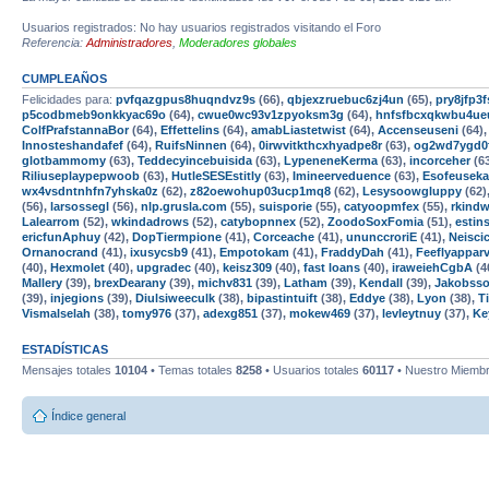
Usuarios registrados: No hay usuarios registrados visitando el Foro
Referencia:
Administradores
,
Moderadores globales
CUMPLEAÑOS
Felicidades para:
pvfqazgpus8huqndvz9s
(66),
qbjexzruebuc6zj4un
(65),
pry8jfp
p5codbmeb9onkkyac69o
(64),
cwue0wc93v1zpyoksm3g
(64),
hnfsfbcxqkwbu4ue
ColfPrafstannaBor
(64),
Effettelins
(64),
amabLiastetwist
(64),
Accenseuseni
(64)
Innosteshandafef
(64),
RuifsNinnen
(64),
0irwvitkthcxhyadpe8r
(63),
og2wd7ygd0
glotbammomy
(63),
Teddecyincebuisida
(63),
LypeneneKerma
(63),
incorceher
(6
Riliuseplaypepwoob
(63),
HutleSESEstitly
(63),
Imineerveduence
(63),
Esofeusek
wx4vsdntnhfn7yhska0z
(62),
z82oewohup03ucp1mq8
(62),
Lesysoowgluppy
(62)
(56),
larsossegl
(56),
nlp.grusla.com
(55),
suisporie
(55),
catyoopmfex
(55),
rkind
Lalearrom
(52),
wkindadrows
(52),
catybopnnex
(52),
ZoodoSoxFomia
(51),
estins
ericfunAphuy
(42),
DopTiermpione
(41),
Corceache
(41),
ununccroriE
(41),
Neisci
Ornanocrand
(41),
ixusycsb9
(41),
Empotokam
(41),
FraddyDah
(41),
Feeflyappar
(40),
Hexmolet
(40),
upgradec
(40),
keisz309
(40),
fast loans
(40),
iraweiehCgbA
(4
Mallery
(39),
brexDearany
(39),
michv831
(39),
Latham
(39),
Kendall
(39),
Jakobss
(39),
injegions
(39),
Diulsiweeculk
(38),
bipastintuift
(38),
Eddye
(38),
Lyon
(38),
T
Vismalselah
(38),
tomy976
(37),
adexg851
(37),
mokew469
(37),
levleytnuy
(37),
Ke
ESTADÍSTICAS
Mensajes totales
10104
• Temas totales
8258
• Usuarios totales
60117
• Nuestro Miembr
Índice general