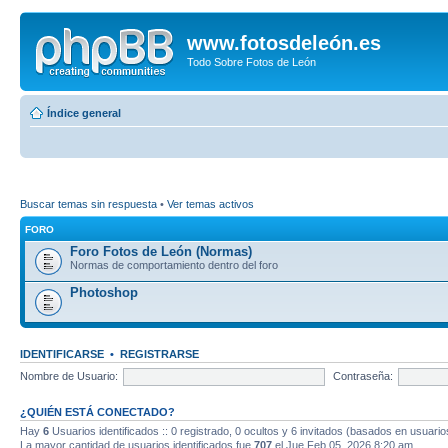
www.fotosdeleón.es
Todo Sobre Fotos de León
Índice general
Buscar temas sin respuesta
•
Ver temas activos
FORO
Foro Fotos de León (Normas)
Normas de comportamiento dentro del foro
Photoshop
IDENTIFICARSE
•
REGISTRARSE
Nombre de Usuario:
Contraseña:
¿QUIÉN ESTÁ CONECTADO?
Hay
6
Usuarios identificados :: 0 registrado, 0 ocultos y 6 invitados (basados en usuario
La mayor cantidad de usuarios identificados fue
707
el Jue Feb 05, 2026 8:20 am