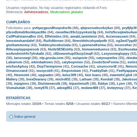
Usuarios registrados: No hay usuarios registrados visitando el Foro
Referencia:
Administradores
,
Moderadores globales
CUMPLEAÑOS
Felicidades para:
pvfqazgpus8huqndvz9s
(66),
qbjexzruebuc6zj4un
(65),
pry8jfp
p5codbmeb9onkkyac69o
(64),
cwue0wc93v1zpyoksm3g
(64),
hnfsfbcxqkwbu4ue
ColfPrafstannaBor
(64),
Effettelins
(64),
amabLiastetwist
(64),
Accenseuseni
(64)
Innosteshandafef
(64),
RuifsNinnen
(64),
0irwvitkthcxhyadpe8r
(63),
og2wd7ygd0
glotbammomy
(63),
Teddecyincebuisida
(63),
LypeneneKerma
(63),
incorceher
(6
Riliuseplaypepwoob
(63),
HutleSESEstitly
(63),
Imineerveduence
(63),
Esofeusek
wx4vsdntnhfn7yhska0z
(62),
z82oewohup03ucp1mq8
(62),
Lesysoowgluppy
(62)
(56),
larsossegl
(56),
nlp.grusla.com
(55),
suisporie
(55),
catyoopmfex
(55),
rkind
Lalearrom
(52),
wkindadrows
(52),
catybopnnex
(52),
ZoodoSoxFomia
(51),
estins
ericfunAphuy
(42),
DopTiermpione
(41),
Corceache
(41),
ununccroriE
(41),
Neisci
Ornanocrand
(41),
ixusycsb9
(41),
Empotokam
(41),
FraddyDah
(41),
Feeflyappar
(40),
Hexmolet
(40),
upgradec
(40),
keisz309
(40),
fast loans
(40),
iraweiehCgbA
(4
Mallery
(39),
brexDearany
(39),
michv831
(39),
Latham
(39),
Kendall
(39),
Jakobss
(39),
injegions
(39),
Diulsiweeculk
(38),
bipastintuift
(38),
Eddye
(38),
Lyon
(38),
T
Vismalselah
(38),
tomy976
(37),
adexg851
(37),
mokew469
(37),
levleytnuy
(37),
Ke
ESTADÍSTICAS
Mensajes totales
10104
• Temas totales
8258
• Usuarios totales
60117
• Nuestro Miembr
Índice general