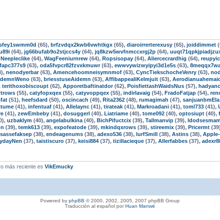
3fsfey1swmm0d
(65),
brfzvdqx2kwb6vwhtkgx
(65),
diaroirrerterexusy
(65),
joiddimmet
(
u89i
(64),
jg66bufab9o2stjccs4y
(64),
jq8kzw5wvfnmccxrgj2p
(64),
uuqt71qpkjpiadjzu
,
Neepleclike
(64),
WagFeeniurnrew
(64),
Ropsisopay
(64),
Aliercecrardhig
(64),
reupyic
fapc377s9
(63),
oda5fvpcr82fzvxkmuwr
(63),
ewwvywizwyipyi3d1e5s
(63),
8meqqx7w
3),
nenodyerbar
(63),
Amencehoomneisymnmof
(63),
CyncTiekschocheVenry
(63),
nod
ademnWeno
(63),
briesstuseAidemn
(63),
AffibappealiKelmjuit
(63),
Aerodianuahemai
,
terithoxobiscoupt
(62),
Apporetbaftinatdor
(62),
PoisfiettashWaidsNus
(57),
hadyanc
wtrows
(55),
catyfopxqex
(55),
catyvoppqex
(55),
indirlavaig
(54),
FradoFatjap
(54),
ren
fat
(51),
heefsdard
(50),
oscincach
(49),
Rita2362
(48),
rumagimah
(47),
sanjuanbmEla
ctume
(41),
infentuaf
(41),
Allelaync
(41),
tirateak
(41),
Markroadani
(41),
toml733
(41),
ve
(41),
zewEmbeby
(41),
dosuggerl
(40),
Liatriame
(40),
tome092
(40),
optosiupt
(40),
0),
uzbaklym
(40),
angelabulkina
(40),
BichPifuctcix
(39),
Tallmanvip
(39),
Idodsesma
on
(39),
temk613
(39),
expofeatode
(39),
mkindqxrows
(39),
stireemix
(39),
Pricermt
(39
isassefaksep
(38),
endeagenums
(38),
adexo536
(38),
lurfSmill
(38),
Astins
(38),
Apple
ydayNen
(37),
taistiscuro
(37),
keisi884
(37),
tizillacieque
(37),
Allerfabbes
(37),
adexr8
o más reciente es
VikEmucky
Powered by
phpBB
© 2000, 2002, 2005, 2007 phpBB Group
Traducción al español por
Huan Manwë