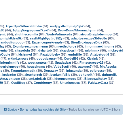
65),
tzped4jw3k8mxahbfvka
(64),
nsdjgyx0edqmvtji1jb7
(64),
x88
(64),
1qbpy5ogyvguam7kzv7i
(64),
DrowDonoWhennadrymn
(64),
ynic
(64),
shuhheceunlila
(64),
WedeVedinaxedy
(64),
atrotaBraiplybennop
(64),
apmipk8dsw9k
(63),
sasfk6fqh9yqfjrg952y
(63),
udaotpsaexgve3b9eo8o
(63),
andoulturpodo
(63),
Eagencegreekreaple
(63),
BionBroxiapypeDida
(63),
day
(63),
Exombreexunparmemn
(63),
meetleplorge
(63),
Innommaexhinurne
(63),
enia
(56),
chasebdn
(56),
dylantpb
(56),
ricardogsh
(56),
ralphnmx
(56),
mickeyvtd
oCople
(54),
klsiemvd
(54),
Faxabbibeby
(53),
enduffile
(53),
AttabetoutH
(52),
(47),
wkindzcrows
(45),
qodcubagse
(44),
Cordell93
(42),
Kicaink
(42),
UniomImmife
(41),
wootaantets
(41),
Spadaybat
(41),
Fintectcressy29
(41),
fuerfokmepe
(40),
hogsshump
(40),
VubsScuff
(40),
trxonrrc7
(40),
MigAssoks
me
(39),
Taumplummadit
(39),
Donaway
(39),
Injuxunda
(39),
epibresse
(39),
),
krsiezdm
(39),
aletcherzeh
(39),
benjamifaBis
(39),
dghurojkf
(39),
dghurojjk
-Amazon.com
(38),
endadoNab
(38),
ideomeemogs
(38),
Blagueadhelay
(38),
89
(37),
Outfiffug
(37),
Combfoony
(37),
Uneniucceex
(37),
PaidwayGata
(37)
El Equipo
•
Borrar todas las cookies del Sitio
• Todos los horarios son UTC + 1 hora