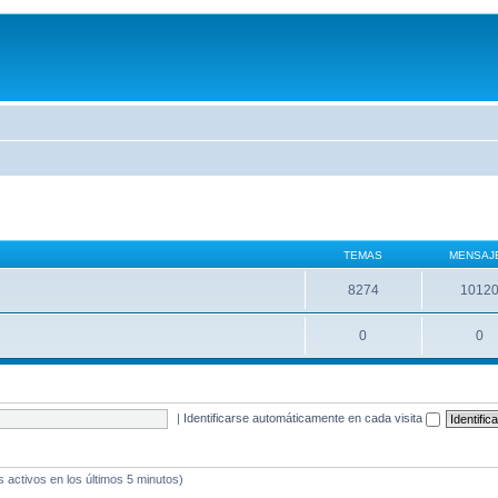
TEMAS
MENSAJ
8274
1012
0
0
|
Identificarse automáticamente en cada visita
s activos en los últimos 5 minutos)