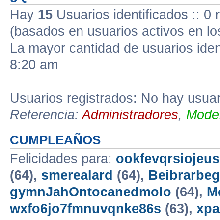
Hay
15
Usuarios identificados :: 0 
(basados en usuarios activos en lo
La mayor cantidad de usuarios iden
8:20 am
Usuarios registrados: No hay usuari
Referencia:
Administradores
,
Moder
CUMPLEAÑOS
Felicidades para:
ookfevqrsiojeu
(64),
smerealard
(64),
Beibrarbeg
gymnJahOntocanedmolo
(64),
M
wxfo6jo7fmnuvqnke86s
(63),
xp