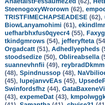
AnaetaistFessaumeZed
(62),
Het
SteenogoxyWrorown
(62),
empod
TRISTFIMECHAPSEADESE
(62),
BiowLanyamohimi
(61),
ekindlm
uefharbhxfus0qyecr4
(55),
Faxyg
tkindgmrows
(54),
jefferyfteta
(54
Orgadcatt
(51),
Adhedlyepheds
(
stoodsedize
(50),
Oblireabsella
(
suannevhnfii
(49),
reybradDkmm
(48),
Spindnussop
(48),
NaVbilio
(45),
lupejanvvEAs
(45),
Upsede
Swinfordsfhz
(44),
GataBaxeneVi
(43),
expemeDat
(43),
kmpolwgg
(41),
Samantha
(41),
chyise31
(41