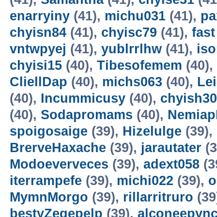
enarryiny
(41),
michu031
(41),
p
chyisn84
(41),
chyisc79
(41),
fas
vntwpyej
(41),
yublrrlhw
(41),
is
chyisi15
(40),
Tibesofemem
(40),
CliellDap
(40),
michs063
(40),
Le
(40),
Incummicusy
(40),
chyish30
(40),
Sodapromams
(40),
Nemiap
spoigosaige
(39),
Hizelulge
(39),
BrerveHaxache
(39),
jarautater
(3
Modoeverveces
(39),
adext058
(3
iterrampefe
(39),
michi022
(39),
o
MymnMorgo
(39),
rillarritruro
(39
bestyZegepelp
(39),
alconeepyn