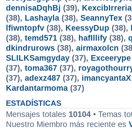
dennisaDqhBj
(39),
KexcibIrreria
(38),
Lashayla
(38),
SeannyTex
(3
lfiwntopfv
(38),
KeessyDup
(38),
(38),
temd571
(38),
hafIllify
(38),
dkindrurows
(38),
airmaxolcn
(38
SLILKSamgyday
(37),
Exceerype
(37),
toma367
(37),
royagothourr
(37),
adexz487
(37),
imancyantaX
Kardantarmoma
(37)
ESTADÍSTICAS
Mensajes totales
10104
• Temas to
Nuestro Miembro más reciente es