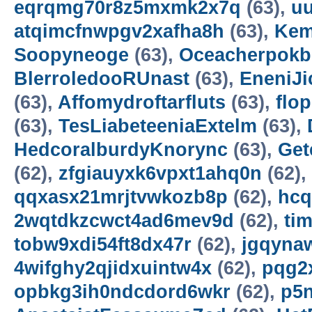
eqrqmg70r8z5mxmk2x7q
(63),
uu
atqimcfnwpgv2xafha8h
(63),
Kem
Soopyneoge
(63),
Oceacherpokb
BlerroledooRUnast
(63),
EneniJi
(63),
Affomydroftarfluts
(63),
flo
(63),
TesLiabeteeniaExtelm
(63),
HedcoralburdyKnorync
(63),
Get
(62),
zfgiauyxk6vpxt1ahq0n
(62),
qqxasx21mrjtvwkozb8p
(62),
hcq
2wqtdkzcwct4ad6mev9d
(62),
ti
tobw9xdi54ft8dx47r
(62),
jgqyna
4wifghy2qjidxuintw4x
(62),
pqg2
opbkg3ih0ndcdord6wkr
(62),
p5