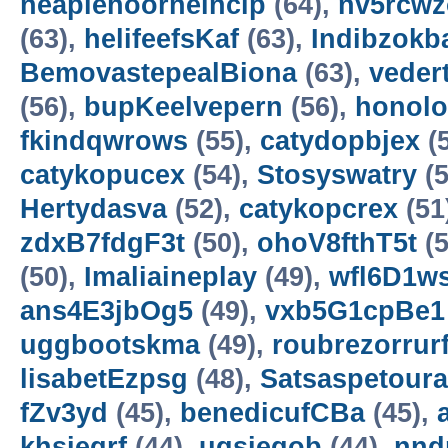
neaplehoorneincip
(64),
nv5rcwz
(63),
helifeefsKaf
(63),
Indibzokb
BemovastepealBiona
(63),
veder
(56),
bupKeelvepern
(56),
honol
fkindqwrows
(55),
catydopbjex
(
catykopucex
(54),
Stosyswatry
(5
Hertydasva
(52),
catykopcrex
(51
zdxB7fdgF3t
(50),
ohoV8fthT5t
(5
(50),
Imaliaineplay
(49),
wfl6D1w
ans4E3jbOg5
(49),
vxb5G1cpBe1
uggbootskma
(49),
roubrezorrur
lisabetEzpsg
(48),
Satsaspetoura
fZv3yd
(45),
benedicufCBa
(45),
khsieqrf
(44),
uqsieqob
(44),
nn