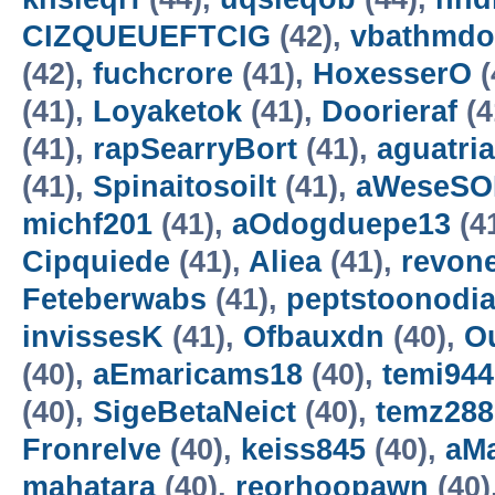
CIZQUEUEFTCIG
(42),
vbathmdo
(42),
fuchcrore
(41),
HoxesserO
(
(41),
Loyaketok
(41),
Doorieraf
(4
(41),
rapSearryBort
(41),
aguatri
(41),
Spinaitosoilt
(41),
aWeseSO
michf201
(41),
aOdogduepe13
(4
Cipquiede
(41),
Aliea
(41),
revon
Feteberwabs
(41),
peptstoonodi
invissesK
(41),
Ofbauxdn
(40),
O
(40),
aEmaricams18
(40),
temi944
(40),
SigeBetaNeict
(40),
temz288
Fronrelve
(40),
keiss845
(40),
aM
mahatara
(40),
reorhoopawn
(40)