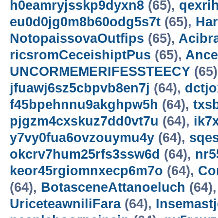
h0eamryjsskp9dyxn8
(65),
qexri
eu0d0jg0m8b60odg5s7t
(65),
Ha
NotopaissovaOutfips
(65),
Acibr
ricsromCeceishiptPus
(65),
Ance
UNCORMEMERIFESSTEECY
(65
jfuawj6sz5cbpvb8en7j
(64),
dctjo
f45bpehnnu9akghpw5h
(64),
txs
pjgzm4cxskuz7dd0vt7u
(64),
ik7
y7vy0fua6ovzouymu4y
(64),
sqe
okcrv7hum25rfs3ssw6d
(64),
nr5
keor45rgiomnxecp6m7o
(64),
Co
(64),
BotasceneAttanoeluch
(64)
UriceteawniliFara
(64),
Insemastj