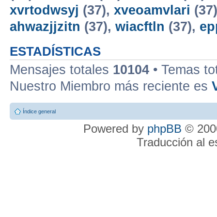
xvrtodwsyj
(37),
xveoamvlari
(37
ahwazjjzitn
(37),
wiacftln
(37),
ep
ESTADÍSTICAS
Mensajes totales
10104
• Temas to
Nuestro Miembro más reciente es
Índice general
Powered by
phpBB
© 2000
Traducción al 