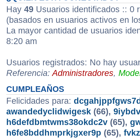
Hay
49
Usuarios identificados :: 0 
(basados en usuarios activos en lo
La mayor cantidad de usuarios iden
8:20 am
Usuarios registrados: No hay usuari
Referencia:
Administradores
,
Moder
CUMPLEAÑOS
Felicidades para:
dcgahjppfgws7d
awandedyclidwigesk
(66),
9iybd
h6defdbmtwms38okdc2v
(65),
gw
h6fe8bddhmprkjgxer9p
(65),
fvk