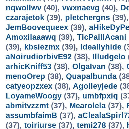
nqwollwv
(40),
vwxnaevg
(40),
Do
czarajetok
(39),
pletchergns
(39)
JemBoovequeex
(39),
aHikeDyP
Amoxilaaawq
(39),
TicPaillAcani
(39),
kbsiezmx
(39),
Ideallyhide
(
aNoirudiorbivE92
(38),
Illudgelo
arhicKniff53
(38),
OlgaIvan
(38),
menoOrep
(38),
Quapalbunda
(3
catyeopzxex
(38),
Agolleyjede
(3
LoyameWoogy
(37),
umbfpxiq
(3
abmitvzzmt
(37),
Mearolela
(37),
assumbfaimB
(37),
aClealaSpirl7
(37),
toiriurse
(37),
temi278
(37),