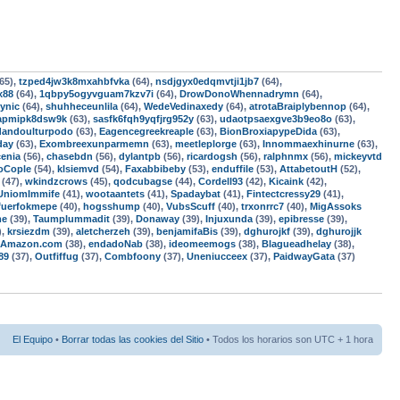
65),
tzped4jw3k8mxahbfvka
(64),
nsdjgyx0edqmvtji1jb7
(64),
x88
(64),
1qbpy5ogyvguam7kzv7i
(64),
DrowDonoWhennadrymn
(64),
ynic
(64),
shuhheceunlila
(64),
WedeVedinaxedy
(64),
atrotaBraiplybennop
(64),
apmipk8dsw9k
(63),
sasfk6fqh9yqfjrg952y
(63),
udaotpsaexgve3b9eo8o
(63),
andoulturpodo
(63),
Eagencegreekreaple
(63),
BionBroxiapypeDida
(63),
day
(63),
Exombreexunparmemn
(63),
meetleplorge
(63),
Innommaexhinurne
(63),
enia
(56),
chasebdn
(56),
dylantpb
(56),
ricardogsh
(56),
ralphnmx
(56),
mickeyvtd
oCople
(54),
klsiemvd
(54),
Faxabbibeby
(53),
enduffile
(53),
AttabetoutH
(52),
(47),
wkindzcrows
(45),
qodcubagse
(44),
Cordell93
(42),
Kicaink
(42),
UniomImmife
(41),
wootaantets
(41),
Spadaybat
(41),
Fintectcressy29
(41),
fuerfokmepe
(40),
hogsshump
(40),
VubsScuff
(40),
trxonrrc7
(40),
MigAssoks
me
(39),
Taumplummadit
(39),
Donaway
(39),
Injuxunda
(39),
epibresse
(39),
),
krsiezdm
(39),
aletcherzeh
(39),
benjamifaBis
(39),
dghurojkf
(39),
dghurojjk
-Amazon.com
(38),
endadoNab
(38),
ideomeemogs
(38),
Blagueadhelay
(38),
89
(37),
Outfiffug
(37),
Combfoony
(37),
Uneniucceex
(37),
PaidwayGata
(37)
El Equipo
•
Borrar todas las cookies del Sitio
• Todos los horarios son UTC + 1 hora