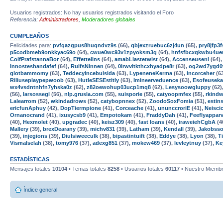
Usuarios registrados: No hay usuarios registrados visitando el Foro
Referencia:
Administradores
,
Moderadores globales
CUMPLEAÑOS
Felicidades para:
pvfqazgpus8huqndvz9s
(66),
qbjexzruebuc6zj4un
(65),
pry8jfp
p5codbmeb9onkkyac69o
(64),
cwue0wc93v1zpyoksm3g
(64),
hnfsfbcxqkwbu4ue
ColfPrafstannaBor
(64),
Effettelins
(64),
amabLiastetwist
(64),
Accenseuseni
(64)
Innosteshandafef
(64),
RuifsNinnen
(64),
0irwvitkthcxhyadpe8r
(63),
og2wd7ygd0
glotbammomy
(63),
Teddecyincebuisida
(63),
LypeneneKerma
(63),
incorceher
(6
Riliuseplaypepwoob
(63),
HutleSESEstitly
(63),
Imineerveduence
(63),
Esofeusek
wx4vsdntnhfn7yhska0z
(62),
z82oewohup03ucp1mq8
(62),
Lesysoowgluppy
(62)
(56),
larsossegl
(56),
nlp.grusla.com
(55),
suisporie
(55),
catyoopmfex
(55),
rkind
Lalearrom
(52),
wkindadrows
(52),
catybopnnex
(52),
ZoodoSoxFomia
(51),
estins
ericfunAphuy
(42),
DopTiermpione
(41),
Corceache
(41),
ununccroriE
(41),
Neisci
Ornanocrand
(41),
ixusycsb9
(41),
Empotokam
(41),
FraddyDah
(41),
Feeflyappar
(40),
Hexmolet
(40),
upgradec
(40),
keisz309
(40),
fast loans
(40),
iraweiehCgbA
(4
Mallery
(39),
brexDearany
(39),
michv831
(39),
Latham
(39),
Kendall
(39),
Jakobss
(39),
injegions
(39),
Diulsiweeculk
(38),
bipastintuift
(38),
Eddye
(38),
Lyon
(38),
T
Vismalselah
(38),
tomy976
(37),
adexg851
(37),
mokew469
(37),
levleytnuy
(37),
Ke
ESTADÍSTICAS
Mensajes totales
10104
• Temas totales
8258
• Usuarios totales
60117
• Nuestro Miembr
Índice general