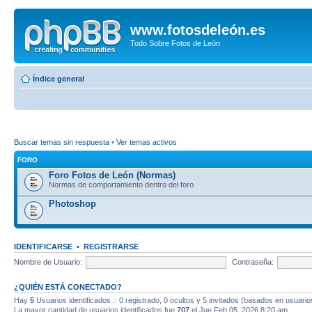
www.fotosdeleón.es
Todo Sobre Fotos de León
Índice general
Buscar temas sin respuesta
•
Ver temas activos
FORO
Foro Fotos de León (Normas)
Normas de comportamiento dentro del foro
Photoshop
IDENTIFICARSE
•
REGISTRARSE
Nombre de Usuario:
Contraseña:
¿QUIÉN ESTÁ CONECTADO?
Hay
5
Usuarios identificados :: 0 registrado, 0 ocultos y 5 invitados (basados en usuario
La mayor cantidad de usuarios identificados fue
707
el Jue Feb 05, 2026 8:20 am