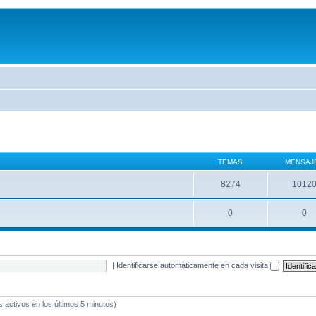
TEMAS
MENSAJ
8274
1012
0
0
|
Identificarse automáticamente en cada visita
s activos en los últimos 5 minutos)