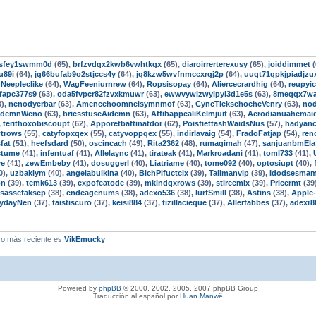
3fsfey1swmm0d
(65),
brfzvdqx2kwb6vwhtkgx
(65),
diaroirrerterexusy
(65),
joiddimmet
(
u89i
(64),
jg66bufab9o2stjccs4y
(64),
jq8kzw5wvfnmccxrgj2p
(64),
uuqt71qpkjpiadjzu
,
Neepleclike
(64),
WagFeeniurnrew
(64),
Ropsisopay
(64),
Aliercecrardhig
(64),
reupyic
fapc377s9
(63),
oda5fvpcr82fzvxkmuwr
(63),
ewwvywizwyipyi3d1e5s
(63),
8meqqx7w
3),
nenodyerbar
(63),
Amencehoomneisymnmof
(63),
CyncTiekschocheVenry
(63),
nod
ademnWeno
(63),
briesstuseAidemn
(63),
AffibappealiKelmjuit
(63),
Aerodianuahemai
,
terithoxobiscoupt
(62),
Apporetbaftinatdor
(62),
PoisfiettashWaidsNus
(57),
hadyanc
wtrows
(55),
catyfopxqex
(55),
catyvoppqex
(55),
indirlavaig
(54),
FradoFatjap
(54),
ren
fat
(51),
heefsdard
(50),
oscincach
(49),
Rita2362
(48),
rumagimah
(47),
sanjuanbmEla
ctume
(41),
infentuaf
(41),
Allelaync
(41),
tirateak
(41),
Markroadani
(41),
toml733
(41),
ve
(41),
zewEmbeby
(41),
dosuggerl
(40),
Liatriame
(40),
tome092
(40),
optosiupt
(40),
0),
uzbaklym
(40),
angelabulkina
(40),
BichPifuctcix
(39),
Tallmanvip
(39),
Idodsesma
on
(39),
temk613
(39),
expofeatode
(39),
mkindqxrows
(39),
stireemix
(39),
Pricermt
(39
isassefaksep
(38),
endeagenums
(38),
adexo536
(38),
lurfSmill
(38),
Astins
(38),
Apple
ydayNen
(37),
taistiscuro
(37),
keisi884
(37),
tizillacieque
(37),
Allerfabbes
(37),
adexr8
o más reciente es
VikEmucky
Powered by
phpBB
© 2000, 2002, 2005, 2007 phpBB Group
Traducción al español por
Huan Manwë