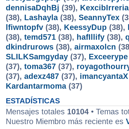
dennisaDqhBj
(39),
KexcibIrreria
(38),
Lashayla
(38),
SeannyTex
(3
lfiwntopfv
(38),
KeessyDup
(38),
(38),
temd571
(38),
hafIllify
(38),
dkindrurows
(38),
airmaxolcn
(38
SLILKSamgyday
(37),
Exceerype
(37),
toma367
(37),
royagothourr
(37),
adexz487
(37),
imancyantaX
Kardantarmoma
(37)
ESTADÍSTICAS
Mensajes totales
10104
• Temas to
Nuestro Miembro más reciente es