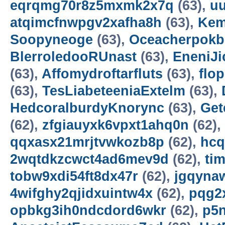
eqrqmg70r8z5mxmk2x7q
(63),
uu
atqimcfnwpgv2xafha8h
(63),
Kem
Soopyneoge
(63),
Oceacherpokb
BlerroledooRUnast
(63),
EneniJi
(63),
Affomydroftarfluts
(63),
flo
(63),
TesLiabeteeniaExtelm
(63),
HedcoralburdyKnorync
(63),
Get
(62),
zfgiauyxk6vpxt1ahq0n
(62),
qqxasx21mrjtvwkozb8p
(62),
hcq
2wqtdkzcwct4ad6mev9d
(62),
ti
tobw9xdi54ft8dx47r
(62),
jgqyna
4wifghy2qjidxuintw4x
(62),
pqg2
opbkg3ih0ndcdord6wkr
(62),
p5