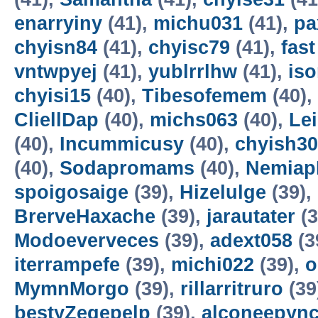
enarryiny
(41),
michu031
(41),
p
chyisn84
(41),
chyisc79
(41),
fas
vntwpyej
(41),
yublrrlhw
(41),
is
chyisi15
(40),
Tibesofemem
(40),
CliellDap
(40),
michs063
(40),
Le
(40),
Incummicusy
(40),
chyish30
(40),
Sodapromams
(40),
Nemiap
spoigosaige
(39),
Hizelulge
(39),
BrerveHaxache
(39),
jarautater
(3
Modoeverveces
(39),
adext058
(3
iterrampefe
(39),
michi022
(39),
o
MymnMorgo
(39),
rillarritruro
(39
bestyZegepelp
(39),
alconeepyn