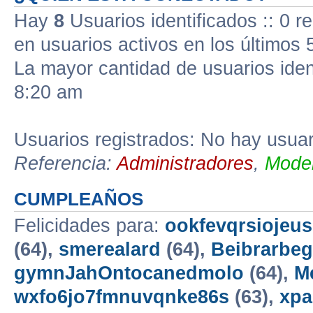
Hay
8
Usuarios identificados :: 0 r
en usuarios activos en los últimos 
La mayor cantidad de usuarios iden
8:20 am
Usuarios registrados: No hay usuari
Referencia:
Administradores
,
Moder
CUMPLEAÑOS
Felicidades para:
ookfevqrsiojeu
(64),
smerealard
(64),
Beibrarbeg
gymnJahOntocanedmolo
(64),
M
wxfo6jo7fmnuvqnke86s
(63),
xp