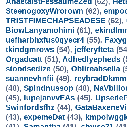
AnaetaistFessaumeZed
(62),
Het
SteenogoxyWrorown
(62),
empod
TRISTFIMECHAPSEADESE
(62),
BiowLanyamohimi
(61),
ekindlm
uefharbhxfus0qyecr4
(55),
Faxyg
tkindgmrows
(54),
jefferyfteta
(54
Orgadcatt
(51),
Adhedlyepheds
(
stoodsedize
(50),
Oblireabsella
(
suannevhnfii
(49),
reybradDkmm
(48),
Spindnussop
(48),
NaVbilio
(45),
lupejanvvEAs
(45),
Upsede
Swinfordsfhz
(44),
GataBaxeneVi
(43),
expemeDat
(43),
kmpolwgg
(41),
Samantha
(41),
chyise31
(41