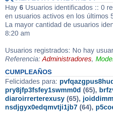
Hay
6
Usuarios identificados :: 0 r
en usuarios activos en los últimos 
La mayor cantidad de usuarios iden
8:20 am
Usuarios registrados: No hay usuari
Referencia:
Administradores
,
Moder
CUMPLEAÑOS
Felicidades para:
pvfqazgpus8hu
pry8jfp3fsfey1swmm0d
(65),
brf
diaroirrerterexusy
(65),
joiddimm
nsdjgyx0edqmvtji1jb7
(64),
p5co