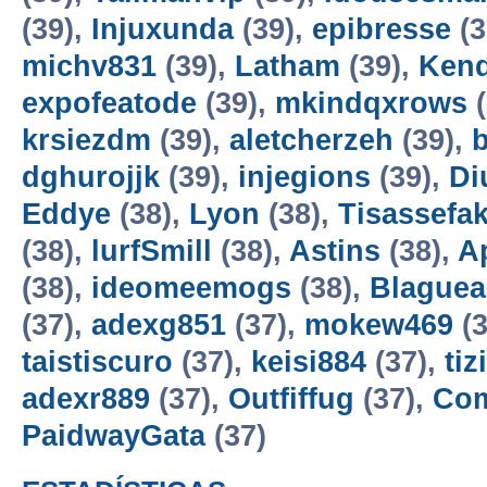
(39),
Injuxunda
(39),
epibresse
(3
michv831
(39),
Latham
(39),
Kend
expofeatode
(39),
mkindqxrows
(
krsiezdm
(39),
aletcherzeh
(39),
dghurojjk
(39),
injegions
(39),
Di
Eddye
(38),
Lyon
(38),
Tisassefa
(38),
lurfSmill
(38),
Astins
(38),
A
(38),
ideomeemogs
(38),
Blaguea
(37),
adexg851
(37),
mokew469
(3
taistiscuro
(37),
keisi884
(37),
tiz
adexr889
(37),
Outfiffug
(37),
Co
PaidwayGata
(37)