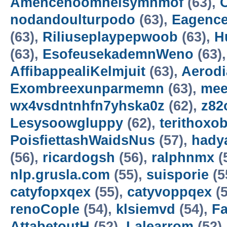
Amencehoomneisymnmof
(63),
nodandoulturpodo
(63),
Eagence
(63),
Riliuseplaypepwoob
(63),
H
(63),
EsofeusekademnWeno
(63)
AffibappealiKelmjuit
(63),
Aerod
Exombreexunparmemn
(63),
mee
wx4vsdntnhfn7yhska0z
(62),
z82
Lesysoowgluppy
(62),
terithoxo
PoisfiettashWaidsNus
(57),
hady
(56),
ricardogsh
(56),
ralphnmx
(
nlp.grusla.com
(55),
suisporie
(5
catyfopxqex
(55),
catyvoppqex
(5
renoCople
(54),
klsiemvd
(54),
F
AttabetoutH
(52),
Lalearrom
(52)