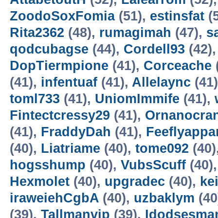
ZoodoSoxFomia
(51),
estinsfat
(
Rita2362
(48),
rumagimah
(47),
s
qodcubagse
(44),
Cordell93
(42)
DopTiermpione
(41),
Corceache
(41),
infentuaf
(41),
Allelaync
(41
toml733
(41),
UniomImmife
(41),
Fintectcressy29
(41),
Ornanocra
(41),
FraddyDah
(41),
Feeflyappa
(40),
Liatriame
(40),
tome092
(40)
hogsshump
(40),
VubsScuff
(40)
Hexmolet
(40),
upgradec
(40),
ke
iraweiehCgbA
(40),
uzbaklym
(40
(39),
Tallmanvip
(39),
Idodsesma