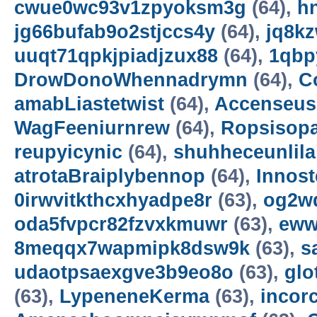
cwue0wc93v1zpyoksm3g
(64),
h
jg66bufab9o2stjccs4y
(64),
jq8k
uuqt71qpkjpiadjzux88
(64),
1qbp
DrowDonoWhennadrymn
(64),
C
amabLiastetwist
(64),
Accenseus
WagFeeniurnrew
(64),
Ropsisop
reupyicynic
(64),
shuhheceunlila
atrotaBraiplybennop
(64),
Innost
0irwvitkthcxhyadpe8r
(63),
og2w
oda5fvpcr82fzvxkmuwr
(63),
eww
8meqqx7wapmipk8dsw9k
(63),
s
udaotpsaexgve3b9eo8o
(63),
gl
(63),
LypeneneKerma
(63),
incor