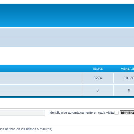
TEMAS
MENSAJ
8274
1012
0
0
|
Identificarse automáticamente en cada visita
ios activos en los últimos 5 minutos)