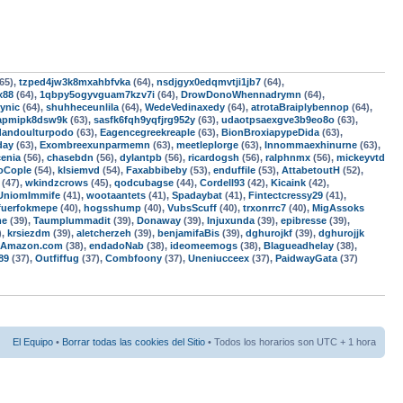
65),
tzped4jw3k8mxahbfvka
(64),
nsdjgyx0edqmvtji1jb7
(64),
x88
(64),
1qbpy5ogyvguam7kzv7i
(64),
DrowDonoWhennadrymn
(64),
ynic
(64),
shuhheceunlila
(64),
WedeVedinaxedy
(64),
atrotaBraiplybennop
(64),
apmipk8dsw9k
(63),
sasfk6fqh9yqfjrg952y
(63),
udaotpsaexgve3b9eo8o
(63),
andoulturpodo
(63),
Eagencegreekreaple
(63),
BionBroxiapypeDida
(63),
day
(63),
Exombreexunparmemn
(63),
meetleplorge
(63),
Innommaexhinurne
(63),
enia
(56),
chasebdn
(56),
dylantpb
(56),
ricardogsh
(56),
ralphnmx
(56),
mickeyvtd
oCople
(54),
klsiemvd
(54),
Faxabbibeby
(53),
enduffile
(53),
AttabetoutH
(52),
(47),
wkindzcrows
(45),
qodcubagse
(44),
Cordell93
(42),
Kicaink
(42),
UniomImmife
(41),
wootaantets
(41),
Spadaybat
(41),
Fintectcressy29
(41),
fuerfokmepe
(40),
hogsshump
(40),
VubsScuff
(40),
trxonrrc7
(40),
MigAssoks
me
(39),
Taumplummadit
(39),
Donaway
(39),
Injuxunda
(39),
epibresse
(39),
),
krsiezdm
(39),
aletcherzeh
(39),
benjamifaBis
(39),
dghurojkf
(39),
dghurojjk
-Amazon.com
(38),
endadoNab
(38),
ideomeemogs
(38),
Blagueadhelay
(38),
89
(37),
Outfiffug
(37),
Combfoony
(37),
Uneniucceex
(37),
PaidwayGata
(37)
El Equipo
•
Borrar todas las cookies del Sitio
• Todos los horarios son UTC + 1 hora