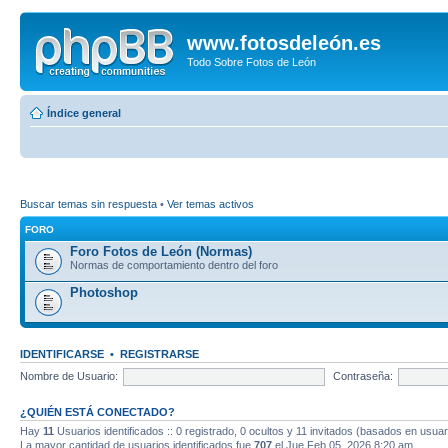
www.fotosdeleón.es
Todo Sobre Fotos de León
Índice general
Buscar temas sin respuesta
•
Ver temas activos
FORO
Foro Fotos de León (Normas)
Normas de comportamiento dentro del foro
Photoshop
IDENTIFICARSE
•
REGISTRARSE
Nombre de Usuario:
Contraseña:
¿QUIÉN ESTÁ CONECTADO?
Hay
11
Usuarios identificados :: 0 registrado, 0 ocultos y 11 invitados (basados en usuar
La mayor cantidad de usuarios identificados fue
707
el Jue Feb 05, 2026 8:20 am