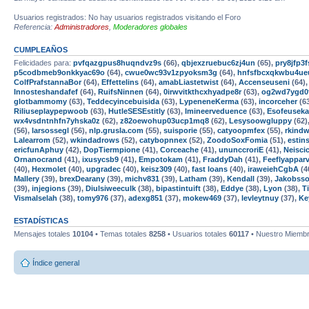
Usuarios registrados: No hay usuarios registrados visitando el Foro
Referencia:
Administradores
,
Moderadores globales
CUMPLEAÑOS
Felicidades para:
pvfqazgpus8huqndvz9s
(66),
qbjexzruebuc6zj4un
(65),
pry8jfp
p5codbmeb9onkkyac69o
(64),
cwue0wc93v1zpyoksm3g
(64),
hnfsfbcxqkwbu4ue
ColfPrafstannaBor
(64),
Effettelins
(64),
amabLiastetwist
(64),
Accenseuseni
(64)
Innosteshandafef
(64),
RuifsNinnen
(64),
0irwvitkthcxhyadpe8r
(63),
og2wd7ygd0
glotbammomy
(63),
Teddecyincebuisida
(63),
LypeneneKerma
(63),
incorceher
(6
Riliuseplaypepwoob
(63),
HutleSESEstitly
(63),
Imineerveduence
(63),
Esofeusek
wx4vsdntnhfn7yhska0z
(62),
z82oewohup03ucp1mq8
(62),
Lesysoowgluppy
(62)
(56),
larsossegl
(56),
nlp.grusla.com
(55),
suisporie
(55),
catyoopmfex
(55),
rkind
Lalearrom
(52),
wkindadrows
(52),
catybopnnex
(52),
ZoodoSoxFomia
(51),
estins
ericfunAphuy
(42),
DopTiermpione
(41),
Corceache
(41),
ununccroriE
(41),
Neisci
Ornanocrand
(41),
ixusycsb9
(41),
Empotokam
(41),
FraddyDah
(41),
Feeflyappar
(40),
Hexmolet
(40),
upgradec
(40),
keisz309
(40),
fast loans
(40),
iraweiehCgbA
(4
Mallery
(39),
brexDearany
(39),
michv831
(39),
Latham
(39),
Kendall
(39),
Jakobss
(39),
injegions
(39),
Diulsiweeculk
(38),
bipastintuift
(38),
Eddye
(38),
Lyon
(38),
T
Vismalselah
(38),
tomy976
(37),
adexg851
(37),
mokew469
(37),
levleytnuy
(37),
Ke
ESTADÍSTICAS
Mensajes totales
10104
• Temas totales
8258
• Usuarios totales
60117
• Nuestro Miembr
Índice general