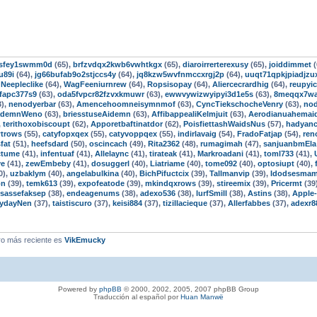
3fsfey1swmm0d
(65),
brfzvdqx2kwb6vwhtkgx
(65),
diaroirrerterexusy
(65),
joiddimmet
(
u89i
(64),
jg66bufab9o2stjccs4y
(64),
jq8kzw5wvfnmccxrgj2p
(64),
uuqt71qpkjpiadjzu
,
Neepleclike
(64),
WagFeeniurnrew
(64),
Ropsisopay
(64),
Aliercecrardhig
(64),
reupyic
fapc377s9
(63),
oda5fvpcr82fzvxkmuwr
(63),
ewwvywizwyipyi3d1e5s
(63),
8meqqx7w
3),
nenodyerbar
(63),
Amencehoomneisymnmof
(63),
CyncTiekschocheVenry
(63),
nod
ademnWeno
(63),
briesstuseAidemn
(63),
AffibappealiKelmjuit
(63),
Aerodianuahemai
,
terithoxobiscoupt
(62),
Apporetbaftinatdor
(62),
PoisfiettashWaidsNus
(57),
hadyanc
wtrows
(55),
catyfopxqex
(55),
catyvoppqex
(55),
indirlavaig
(54),
FradoFatjap
(54),
ren
fat
(51),
heefsdard
(50),
oscincach
(49),
Rita2362
(48),
rumagimah
(47),
sanjuanbmEla
ctume
(41),
infentuaf
(41),
Allelaync
(41),
tirateak
(41),
Markroadani
(41),
toml733
(41),
ve
(41),
zewEmbeby
(41),
dosuggerl
(40),
Liatriame
(40),
tome092
(40),
optosiupt
(40),
0),
uzbaklym
(40),
angelabulkina
(40),
BichPifuctcix
(39),
Tallmanvip
(39),
Idodsesma
on
(39),
temk613
(39),
expofeatode
(39),
mkindqxrows
(39),
stireemix
(39),
Pricermt
(39
isassefaksep
(38),
endeagenums
(38),
adexo536
(38),
lurfSmill
(38),
Astins
(38),
Apple
ydayNen
(37),
taistiscuro
(37),
keisi884
(37),
tizillacieque
(37),
Allerfabbes
(37),
adexr8
o más reciente es
VikEmucky
Powered by
phpBB
© 2000, 2002, 2005, 2007 phpBB Group
Traducción al español por
Huan Manwë