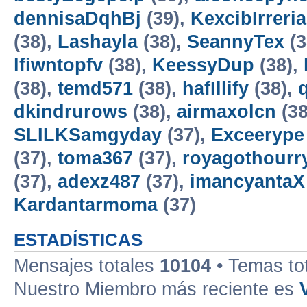
dennisaDqhBj
(39),
KexcibIrreria
(38),
Lashayla
(38),
SeannyTex
(3
lfiwntopfv
(38),
KeessyDup
(38),
(38),
temd571
(38),
hafIllify
(38),
dkindrurows
(38),
airmaxolcn
(38
SLILKSamgyday
(37),
Exceerype
(37),
toma367
(37),
royagothourr
(37),
adexz487
(37),
imancyantaX
Kardantarmoma
(37)
ESTADÍSTICAS
Mensajes totales
10104
• Temas to
Nuestro Miembro más reciente es