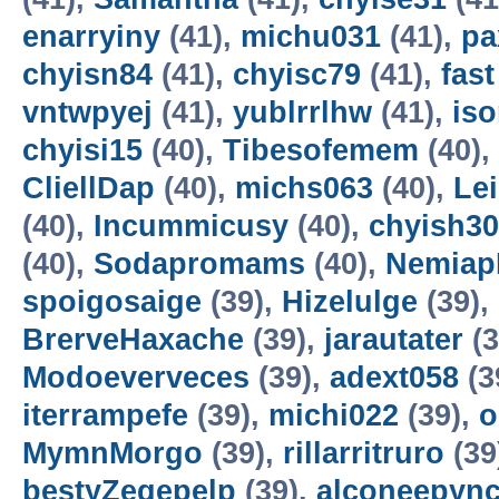
enarryiny
(41),
michu031
(41),
p
chyisn84
(41),
chyisc79
(41),
fas
vntwpyej
(41),
yublrrlhw
(41),
is
chyisi15
(40),
Tibesofemem
(40),
CliellDap
(40),
michs063
(40),
Le
(40),
Incummicusy
(40),
chyish30
(40),
Sodapromams
(40),
Nemiap
spoigosaige
(39),
Hizelulge
(39),
BrerveHaxache
(39),
jarautater
(3
Modoeverveces
(39),
adext058
(3
iterrampefe
(39),
michi022
(39),
o
MymnMorgo
(39),
rillarritruro
(39
bestyZegepelp
(39),
alconeepyn