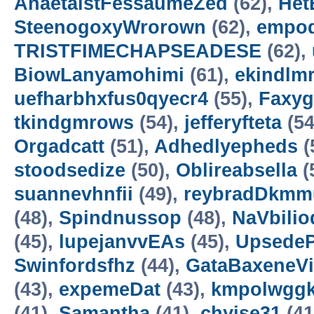
AnaetaistFessaumeZed
(62),
Het
SteenogoxyWrorown
(62),
empod
TRISTFIMECHAPSEADESE
(62),
BiowLanyamohimi
(61),
ekindlm
uefharbhxfus0qyecr4
(55),
Faxyg
tkindgmrows
(54),
jefferyfteta
(54
Orgadcatt
(51),
Adhedlyepheds
(
stoodsedize
(50),
Oblireabsella
(
suannevhnfii
(49),
reybradDkmm
(48),
Spindnussop
(48),
NaVbilio
(45),
lupejanvvEAs
(45),
Upsede
Swinfordsfhz
(44),
GataBaxeneVi
(43),
expemeDat
(43),
kmpolwgg
(41),
Samantha
(41),
chyise31
(41