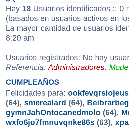
Hay
18
Usuarios identificados :: 0 
(basados en usuarios activos en lo
La mayor cantidad de usuarios iden
8:20 am
Usuarios registrados: No hay usuari
Referencia:
Administradores
,
Moder
CUMPLEAÑOS
Felicidades para:
ookfevqrsiojeu
(64),
smerealard
(64),
Beibrarbeg
gymnJahOntocanedmolo
(64),
M
wxfo6jo7fmnuvqnke86s
(63),
xp