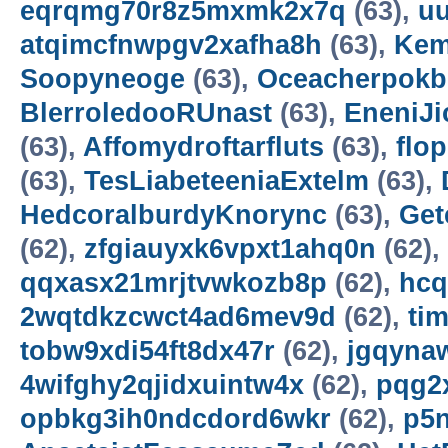
eqrqmg70r8z5mxmk2x7q
(63),
uu
atqimcfnwpgv2xafha8h
(63),
Kem
Soopyneoge
(63),
Oceacherpokb
BlerroledooRUnast
(63),
EneniJi
(63),
Affomydroftarfluts
(63),
flo
(63),
TesLiabeteeniaExtelm
(63),
HedcoralburdyKnorync
(63),
Get
(62),
zfgiauyxk6vpxt1ahq0n
(62),
qqxasx21mrjtvwkozb8p
(62),
hcq
2wqtdkzcwct4ad6mev9d
(62),
ti
tobw9xdi54ft8dx47r
(62),
jgqyna
4wifghy2qjidxuintw4x
(62),
pqg2
opbkg3ih0ndcdord6wkr
(62),
p5