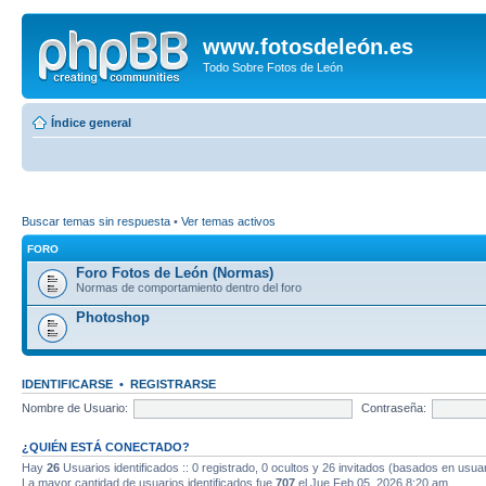
www.fotosdeleón.es
Todo Sobre Fotos de León
Índice general
Buscar temas sin respuesta
•
Ver temas activos
FORO
Foro Fotos de León (Normas)
Normas de comportamiento dentro del foro
Photoshop
IDENTIFICARSE
•
REGISTRARSE
Nombre de Usuario:
Contraseña:
¿QUIÉN ESTÁ CONECTADO?
Hay
26
Usuarios identificados :: 0 registrado, 0 ocultos y 26 invitados (basados en usuar
La mayor cantidad de usuarios identificados fue
707
el Jue Feb 05, 2026 8:20 am