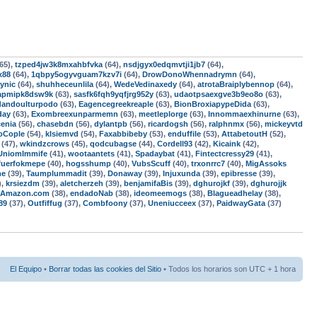
65),
tzped4jw3k8mxahbfvka
(64),
nsdjgyx0edqmvtji1jb7
(64),
x88
(64),
1qbpy5ogyvguam7kzv7i
(64),
DrowDonoWhennadrymn
(64),
ynic
(64),
shuhheceunlila
(64),
WedeVedinaxedy
(64),
atrotaBraiplybennop
(64),
apmipk8dsw9k
(63),
sasfk6fqh9yqfjrg952y
(63),
udaotpsaexgve3b9eo8o
(63),
andoulturpodo
(63),
Eagencegreekreaple
(63),
BionBroxiapypeDida
(63),
day
(63),
Exombreexunparmemn
(63),
meetleplorge
(63),
Innommaexhinurne
(63),
enia
(56),
chasebdn
(56),
dylantpb
(56),
ricardogsh
(56),
ralphnmx
(56),
mickeyvtd
oCople
(54),
klsiemvd
(54),
Faxabbibeby
(53),
enduffile
(53),
AttabetoutH
(52),
(47),
wkindzcrows
(45),
qodcubagse
(44),
Cordell93
(42),
Kicaink
(42),
UniomImmife
(41),
wootaantets
(41),
Spadaybat
(41),
Fintectcressy29
(41),
fuerfokmepe
(40),
hogsshump
(40),
VubsScuff
(40),
trxonrrc7
(40),
MigAssoks
me
(39),
Taumplummadit
(39),
Donaway
(39),
Injuxunda
(39),
epibresse
(39),
),
krsiezdm
(39),
aletcherzeh
(39),
benjamifaBis
(39),
dghurojkf
(39),
dghurojjk
-Amazon.com
(38),
endadoNab
(38),
ideomeemogs
(38),
Blagueadhelay
(38),
89
(37),
Outfiffug
(37),
Combfoony
(37),
Uneniucceex
(37),
PaidwayGata
(37)
El Equipo
•
Borrar todas las cookies del Sitio
• Todos los horarios son UTC + 1 hora