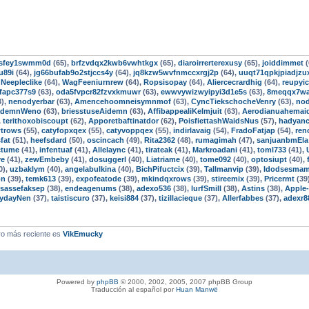
3fsfey1swmm0d
(65),
brfzvdqx2kwb6vwhtkgx
(65),
diaroirrerterexusy
(65),
joiddimmet
(
u89i
(64),
jg66bufab9o2stjccs4y
(64),
jq8kzw5wvfnmccxrgj2p
(64),
uuqt71qpkjpiadjzu
,
Neepleclike
(64),
WagFeeniurnrew
(64),
Ropsisopay
(64),
Aliercecrardhig
(64),
reupyic
fapc377s9
(63),
oda5fvpcr82fzvxkmuwr
(63),
ewwvywizwyipyi3d1e5s
(63),
8meqqx7w
3),
nenodyerbar
(63),
Amencehoomneisymnmof
(63),
CyncTiekschocheVenry
(63),
nod
ademnWeno
(63),
briesstuseAidemn
(63),
AffibappealiKelmjuit
(63),
Aerodianuahemai
,
terithoxobiscoupt
(62),
Apporetbaftinatdor
(62),
PoisfiettashWaidsNus
(57),
hadyanc
wtrows
(55),
catyfopxqex
(55),
catyvoppqex
(55),
indirlavaig
(54),
FradoFatjap
(54),
ren
fat
(51),
heefsdard
(50),
oscincach
(49),
Rita2362
(48),
rumagimah
(47),
sanjuanbmEla
ctume
(41),
infentuaf
(41),
Allelaync
(41),
tirateak
(41),
Markroadani
(41),
toml733
(41),
ve
(41),
zewEmbeby
(41),
dosuggerl
(40),
Liatriame
(40),
tome092
(40),
optosiupt
(40),
0),
uzbaklym
(40),
angelabulkina
(40),
BichPifuctcix
(39),
Tallmanvip
(39),
Idodsesma
on
(39),
temk613
(39),
expofeatode
(39),
mkindqxrows
(39),
stireemix
(39),
Pricermt
(39
isassefaksep
(38),
endeagenums
(38),
adexo536
(38),
lurfSmill
(38),
Astins
(38),
Apple
ydayNen
(37),
taistiscuro
(37),
keisi884
(37),
tizillacieque
(37),
Allerfabbes
(37),
adexr8
o más reciente es
VikEmucky
Powered by
phpBB
© 2000, 2002, 2005, 2007 phpBB Group
Traducción al español por
Huan Manwë