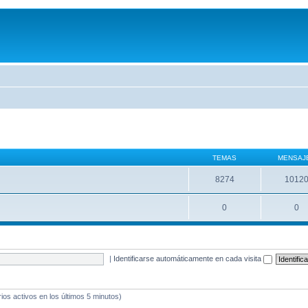
TEMAS
MENSAJ
8274
1012
0
0
|
Identificarse automáticamente en cada visita
ios activos en los últimos 5 minutos)