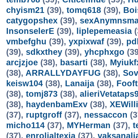
chyism21
(39),
tomq618
(39),
Bo
catygopshex
(39),
sexAnymnsm
InsonselerE
(39),
liplepemeasia
(
vmbefghu
(39),
yxpixwaf
(39),
pd
(39),
sdkxthey
(39),
yhcphxgo
(39
arcjzjoe
(38),
basarti
(38),
Myiukf
(38),
ARRALLYDAYFUG
(38),
Sov
keisw104
(38),
Lanaija
(38),
Foof
(38),
tomj873
(38),
alieriVetataps
(38),
haydenbamExv
(38),
XEWill
(37),
ruptgroff
(37),
nessaccon
(3
micho114
(37),
MYHerman
(37),
t
(37),
enrolialtexia
(37),
vaksanali