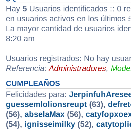
Hay
5
Usuarios identificados :: 0 r
en usuarios activos en los últimos 
La mayor cantidad de usuarios iden
8:20 am
Usuarios registrados: No hay usuari
Referencia:
Administradores
,
Moder
CUMPLEAÑOS
Felicidades para:
JerpinfuhAresee
guessemlolionsreupt
(63),
defre
(56),
abselaMax
(56),
catyfopxoe
(54),
ignisseimilky
(52),
catytopli