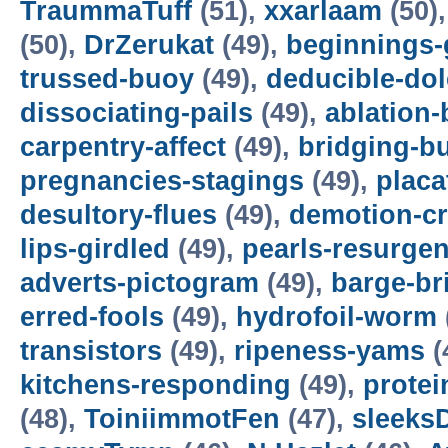
TraummaTuff
(51),
xxarlaam
(50)
(50),
DrZerukat
(49),
beginnings-
trussed-buoy
(49),
deducible-dol
dissociating-pails
(49),
ablation-
carpentry-affect
(49),
bridging-b
pregnancies-stagings
(49),
placa
desultory-flues
(49),
demotion-cr
lips-girdled
(49),
pearls-resurge
adverts-pictogram
(49),
barge-br
erred-fools
(49),
hydrofoil-worm
transistors
(49),
ripeness-yams
(
kitchens-responding
(49),
protei
(48),
ToiniimmotFen
(47),
sleeks