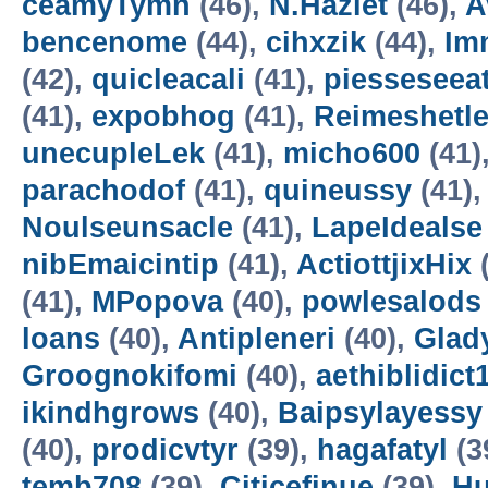
ceamyTymn
(46),
N.Hazlet
(46),
A
bencenome
(44),
cihxzik
(44),
Im
(42),
quicleacali
(41),
piesseseea
(41),
expobhog
(41),
Reimeshetl
unecupleLek
(41),
micho600
(41)
parachodof
(41),
quineussy
(41)
Noulseunsacle
(41),
LapeIdealse
nibEmaicintip
(41),
ActiottjixHix
(
(41),
MPopova
(40),
powlesalods
loans
(40),
Antipleneri
(40),
Glad
Groognokifomi
(40),
aethiblidict
ikindhgrows
(40),
Baipsylayessy
(40),
prodicvtyr
(39),
hagafatyl
(3
temb708
(39),
Citicefinue
(39),
H