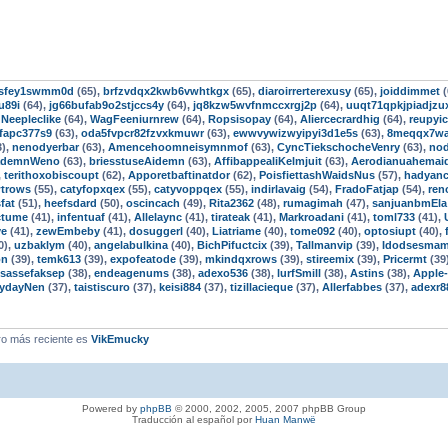
3fsfey1swmm0d
(65),
brfzvdqx2kwb6vwhtkgx
(65),
diaroirrerterexusy
(65),
joiddimmet
(
u89i
(64),
jg66bufab9o2stjccs4y
(64),
jq8kzw5wvfnmccxrgj2p
(64),
uuqt71qpkjpiadjzu
,
Neepleclike
(64),
WagFeeniurnrew
(64),
Ropsisopay
(64),
Aliercecrardhig
(64),
reupyic
fapc377s9
(63),
oda5fvpcr82fzvxkmuwr
(63),
ewwvywizwyipyi3d1e5s
(63),
8meqqx7w
3),
nenodyerbar
(63),
Amencehoomneisymnmof
(63),
CyncTiekschocheVenry
(63),
nod
ademnWeno
(63),
briesstuseAidemn
(63),
AffibappealiKelmjuit
(63),
Aerodianuahemai
,
terithoxobiscoupt
(62),
Apporetbaftinatdor
(62),
PoisfiettashWaidsNus
(57),
hadyanc
wtrows
(55),
catyfopxqex
(55),
catyvoppqex
(55),
indirlavaig
(54),
FradoFatjap
(54),
ren
fat
(51),
heefsdard
(50),
oscincach
(49),
Rita2362
(48),
rumagimah
(47),
sanjuanbmEla
ctume
(41),
infentuaf
(41),
Allelaync
(41),
tirateak
(41),
Markroadani
(41),
toml733
(41),
ve
(41),
zewEmbeby
(41),
dosuggerl
(40),
Liatriame
(40),
tome092
(40),
optosiupt
(40),
0),
uzbaklym
(40),
angelabulkina
(40),
BichPifuctcix
(39),
Tallmanvip
(39),
Idodsesma
on
(39),
temk613
(39),
expofeatode
(39),
mkindqxrows
(39),
stireemix
(39),
Pricermt
(39
isassefaksep
(38),
endeagenums
(38),
adexo536
(38),
lurfSmill
(38),
Astins
(38),
Apple
ydayNen
(37),
taistiscuro
(37),
keisi884
(37),
tizillacieque
(37),
Allerfabbes
(37),
adexr8
o más reciente es
VikEmucky
Powered by
phpBB
© 2000, 2002, 2005, 2007 phpBB Group
Traducción al español por
Huan Manwë