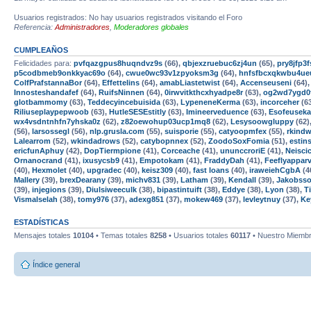
Usuarios registrados: No hay usuarios registrados visitando el Foro
Referencia:
Administradores
,
Moderadores globales
CUMPLEAÑOS
Felicidades para:
pvfqazgpus8huqndvz9s
(66),
qbjexzruebuc6zj4un
(65),
pry8jfp
p5codbmeb9onkkyac69o
(64),
cwue0wc93v1zpyoksm3g
(64),
hnfsfbcxqkwbu4ue
ColfPrafstannaBor
(64),
Effettelins
(64),
amabLiastetwist
(64),
Accenseuseni
(64)
Innosteshandafef
(64),
RuifsNinnen
(64),
0irwvitkthcxhyadpe8r
(63),
og2wd7ygd0
glotbammomy
(63),
Teddecyincebuisida
(63),
LypeneneKerma
(63),
incorceher
(6
Riliuseplaypepwoob
(63),
HutleSESEstitly
(63),
Imineerveduence
(63),
Esofeusek
wx4vsdntnhfn7yhska0z
(62),
z82oewohup03ucp1mq8
(62),
Lesysoowgluppy
(62)
(56),
larsossegl
(56),
nlp.grusla.com
(55),
suisporie
(55),
catyoopmfex
(55),
rkind
Lalearrom
(52),
wkindadrows
(52),
catybopnnex
(52),
ZoodoSoxFomia
(51),
estins
ericfunAphuy
(42),
DopTiermpione
(41),
Corceache
(41),
ununccroriE
(41),
Neisci
Ornanocrand
(41),
ixusycsb9
(41),
Empotokam
(41),
FraddyDah
(41),
Feeflyappar
(40),
Hexmolet
(40),
upgradec
(40),
keisz309
(40),
fast loans
(40),
iraweiehCgbA
(4
Mallery
(39),
brexDearany
(39),
michv831
(39),
Latham
(39),
Kendall
(39),
Jakobss
(39),
injegions
(39),
Diulsiweeculk
(38),
bipastintuift
(38),
Eddye
(38),
Lyon
(38),
T
Vismalselah
(38),
tomy976
(37),
adexg851
(37),
mokew469
(37),
levleytnuy
(37),
Ke
ESTADÍSTICAS
Mensajes totales
10104
• Temas totales
8258
• Usuarios totales
60117
• Nuestro Miembr
Índice general