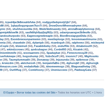
65),
tzped4jw3k8mxahbfvka
(64),
nsdjgyx0edqmvtji1jb7
(64),
x88
(64),
1qbpy5ogyvguam7kzv7i
(64),
DrowDonoWhennadrymn
(64),
ynic
(64),
shuhheceunlila
(64),
WedeVedinaxedy
(64),
atrotaBraiplybennop
(64),
apmipk8dsw9k
(63),
sasfk6fqh9yqfjrg952y
(63),
udaotpsaexgve3b9eo8o
(63),
andoulturpodo
(63),
Eagencegreekreaple
(63),
BionBroxiapypeDida
(63),
day
(63),
Exombreexunparmemn
(63),
meetleplorge
(63),
Innommaexhinurne
(63),
enia
(56),
chasebdn
(56),
dylantpb
(56),
ricardogsh
(56),
ralphnmx
(56),
mickeyvtd
oCople
(54),
klsiemvd
(54),
Faxabbibeby
(53),
enduffile
(53),
AttabetoutH
(52),
(47),
wkindzcrows
(45),
qodcubagse
(44),
Cordell93
(42),
Kicaink
(42),
UniomImmife
(41),
wootaantets
(41),
Spadaybat
(41),
Fintectcressy29
(41),
fuerfokmepe
(40),
hogsshump
(40),
VubsScuff
(40),
trxonrrc7
(40),
MigAssoks
me
(39),
Taumplummadit
(39),
Donaway
(39),
Injuxunda
(39),
epibresse
(39),
),
krsiezdm
(39),
aletcherzeh
(39),
benjamifaBis
(39),
dghurojkf
(39),
dghurojjk
-Amazon.com
(38),
endadoNab
(38),
ideomeemogs
(38),
Blagueadhelay
(38),
89
(37),
Outfiffug
(37),
Combfoony
(37),
Uneniucceex
(37),
PaidwayGata
(37)
El Equipo
•
Borrar todas las cookies del Sitio
• Todos los horarios son UTC + 1 hora