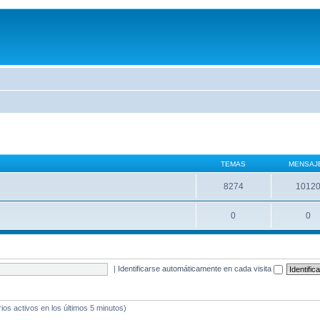
TEMAS
MENSAJ
8274
1012
0
0
|
Identificarse automáticamente en cada visita
ios activos en los últimos 5 minutos)