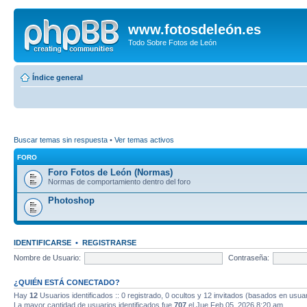
www.fotosdeleón.es
Todo Sobre Fotos de León
Índice general
Buscar temas sin respuesta
•
Ver temas activos
FORO
Foro Fotos de León (Normas)
Normas de comportamiento dentro del foro
Photoshop
IDENTIFICARSE
•
REGISTRARSE
Nombre de Usuario:
Contraseña:
¿QUIÉN ESTÁ CONECTADO?
Hay
12
Usuarios identificados :: 0 registrado, 0 ocultos y 12 invitados (basados en usuar
La mayor cantidad de usuarios identificados fue
707
el Jue Feb 05, 2026 8:20 am