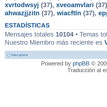
xvrtodwsyj
(37),
xveoamvlari
(37
ahwazjjzitn
(37),
wiacftln
(37),
ep
ESTADÍSTICAS
Mensajes totales
10104
• Temas to
Nuestro Miembro más reciente es
Índice general
Powered by
phpBB
© 2000
Traducción al 