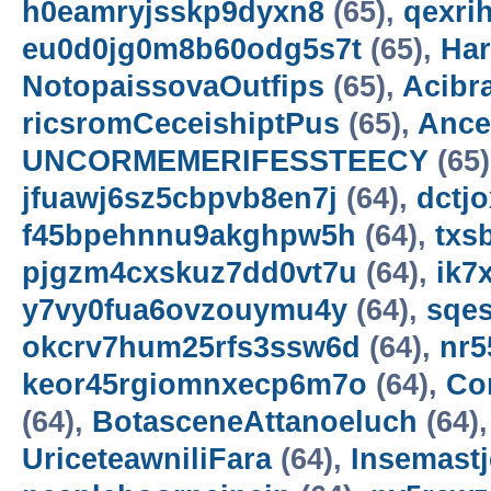
h0eamryjsskp9dyxn8
(65),
qexri
eu0d0jg0m8b60odg5s7t
(65),
Ha
NotopaissovaOutfips
(65),
Acibr
ricsromCeceishiptPus
(65),
Ance
UNCORMEMERIFESSTEECY
(65
jfuawj6sz5cbpvb8en7j
(64),
dctjo
f45bpehnnu9akghpw5h
(64),
txs
pjgzm4cxskuz7dd0vt7u
(64),
ik7
y7vy0fua6ovzouymu4y
(64),
sqe
okcrv7hum25rfs3ssw6d
(64),
nr5
keor45rgiomnxecp6m7o
(64),
Co
(64),
BotasceneAttanoeluch
(64)
UriceteawniliFara
(64),
Insemastj