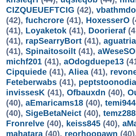
CIZQUEUEFTCIG
(42),
vbathmdo
(42),
fuchcrore
(41),
HoxesserO
(
(41),
Loyaketok
(41),
Doorieraf
(4
(41),
rapSearryBort
(41),
aguatri
(41),
Spinaitosoilt
(41),
aWeseSO
michf201
(41),
aOdogduepe13
(4
Cipquiede
(41),
Aliea
(41),
revon
Feteberwabs
(41),
peptstoonodi
invissesK
(41),
Ofbauxdn
(40),
O
(40),
aEmaricams18
(40),
temi944
(40),
SigeBetaNeict
(40),
temz288
Fronrelve
(40),
keiss845
(40),
aM
mahatara
(40),
reorhoopawn
(40)