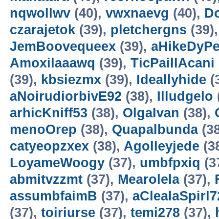
nqwollwv
(40),
vwxnaevg
(40),
Do
czarajetok
(39),
pletchergns
(39)
JemBoovequeex
(39),
aHikeDyP
Amoxilaaawq
(39),
TicPaillAcani
(39),
kbsiezmx
(39),
Ideallyhide
(
aNoirudiorbivE92
(38),
Illudgelo
arhicKniff53
(38),
OlgaIvan
(38),
menoOrep
(38),
Quapalbunda
(3
catyeopzxex
(38),
Agolleyjede
(3
LoyameWoogy
(37),
umbfpxiq
(3
abmitvzzmt
(37),
Mearolela
(37),
assumbfaimB
(37),
aClealaSpirl7
(37),
toiriurse
(37),
temi278
(37),