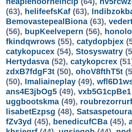
neaplehoorneincip
(64),
nv5rcwz
(63),
helifeefsKaf
(63),
Indibzokb
BemovastepealBiona
(63),
veder
(56),
bupKeelvepern
(56),
honol
fkindqwrows
(55),
catydopbjex
(
catykopucex
(54),
Stosyswatry
(5
Hertydasva
(52),
catykopcrex
(51
zdxB7fdgF3t
(50),
ohoV8fthT5t
(5
(50),
Imaliaineplay
(49),
wfl6D1w
ans4E3jbOg5
(49),
vxb5G1cpBe1
uggbootskma
(49),
roubrezorrur
lisabetEzpsg
(48),
Satsaspetoura
fZv3yd
(45),
benedicufCBa
(45),
khsieqrf
(44),
uqsieqob
(44),
nn