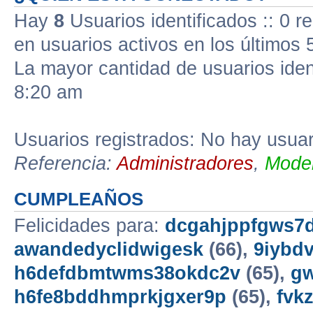
Hay
8
Usuarios identificados :: 0 r
en usuarios activos en los últimos 
La mayor cantidad de usuarios iden
8:20 am
Usuarios registrados: No hay usuari
Referencia:
Administradores
,
Moder
CUMPLEAÑOS
Felicidades para:
dcgahjppfgws7d
awandedyclidwigesk
(66),
9iybd
h6defdbmtwms38okdc2v
(65),
gw
h6fe8bddhmprkjgxer9p
(65),
fvk