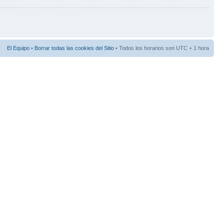
El Equipo
•
Borrar todas las cookies del Sitio
• Todos los horarios son UTC + 1 hora