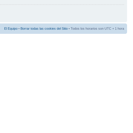
El Equipo
•
Borrar todas las cookies del Sitio
• Todos los horarios son UTC + 1 hora