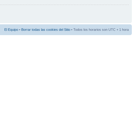
El Equipo
•
Borrar todas las cookies del Sitio
• Todos los horarios son UTC + 1 hora