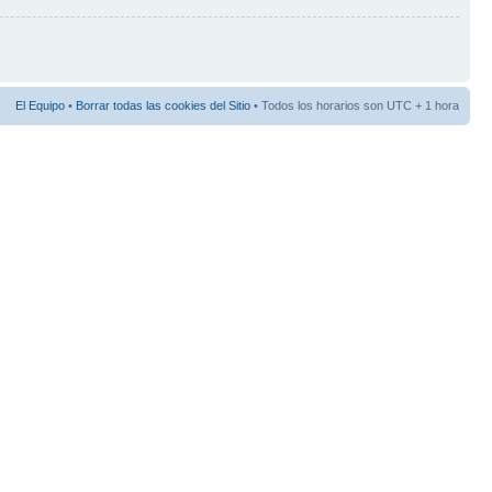
El Equipo
•
Borrar todas las cookies del Sitio
• Todos los horarios son UTC + 1 hora