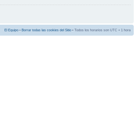
El Equipo
•
Borrar todas las cookies del Sitio
• Todos los horarios son UTC + 1 hora