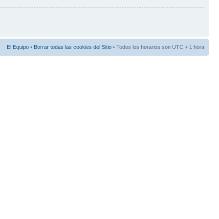
El Equipo
•
Borrar todas las cookies del Sitio
• Todos los horarios son UTC + 1 hora