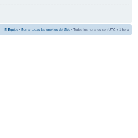
El Equipo
•
Borrar todas las cookies del Sitio
• Todos los horarios son UTC + 1 hora