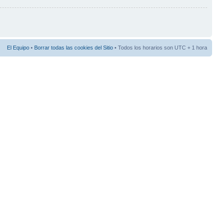
El Equipo
•
Borrar todas las cookies del Sitio
• Todos los horarios son UTC + 1 hora