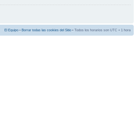
El Equipo
•
Borrar todas las cookies del Sitio
• Todos los horarios son UTC + 1 hora