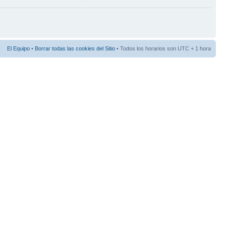
El Equipo
•
Borrar todas las cookies del Sitio
• Todos los horarios son UTC + 1 hora