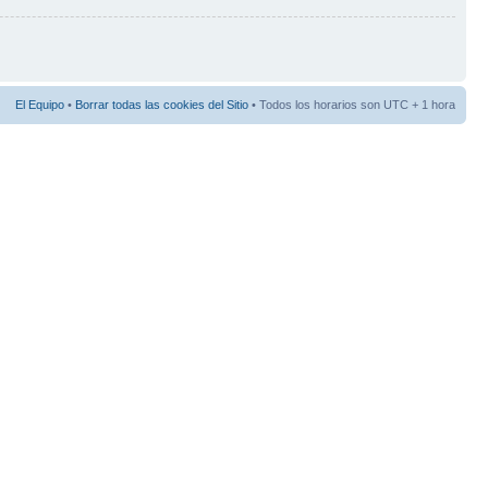
El Equipo
•
Borrar todas las cookies del Sitio
• Todos los horarios son UTC + 1 hora