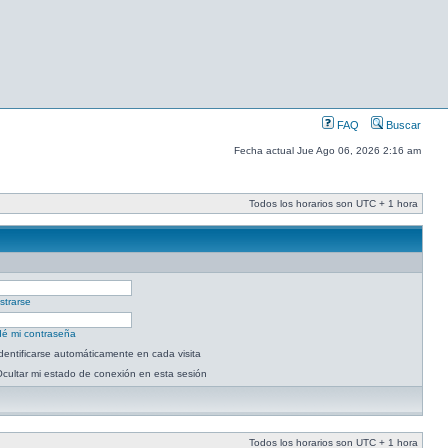
FAQ
Buscar
Fecha actual Jue Ago 06, 2026 2:16 am
Todos los horarios son UTC + 1 hora
strarse
dé mi contraseña
dentificarse automáticamente en cada visita
cultar mi estado de conexión en esta sesión
Todos los horarios son UTC + 1 hora