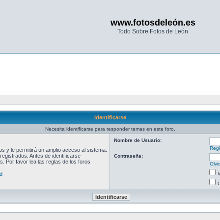
www.fotosdeleón.es
Todo Sobre Fotos de León
Identificarse
Necesita identificarse para responder temas en este foro.
Nombre de Usuario:
Regi
 y le permitirá un amplio acceso al sistema.
egistrados. Antes de identificarse
Contraseña:
. Por favor lea las reglas de los foros
Olvi
d
I
O