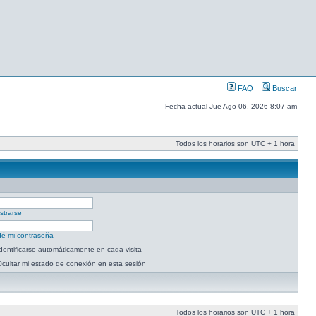
FAQ
Buscar
Fecha actual Jue Ago 06, 2026 8:07 am
Todos los horarios son UTC + 1 hora
strarse
dé mi contraseña
dentificarse automáticamente en cada visita
cultar mi estado de conexión en esta sesión
Todos los horarios son UTC + 1 hora