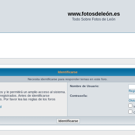
www.fotosdeleón.es
Todo Sobre Fotos de León
Identificarse
Necesita identificarse para responder temas en este foro.
Nombre de Usuario:
Regi
 y le permitirá un amplio acceso al sistema.
egistrados. Antes de identificarse
Contraseña:
. Por favor lea las reglas de los foros
Olvi
d
I
O