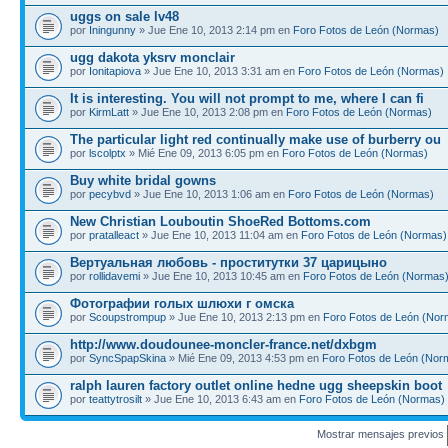
uggs on sale lv48
por
Iningunny
» Jue Ene 10, 2013 2:14 pm en
Foro Fotos de León (Normas)
ugg dakota yksrv monclair
por
Ionitapiova
» Jue Ene 10, 2013 3:31 am en
Foro Fotos de León (Normas)
It is interesting. You will not prompt to me, where I can fi
por
KirmLatt
» Jue Ene 10, 2013 2:08 pm en
Foro Fotos de León (Normas)
The particular light red continually make use of burberry ou
por
lscolptx
» Mié Ene 09, 2013 6:05 pm en
Foro Fotos de León (Normas)
Buy white bridal gowns
por
pecybvd
» Jue Ene 10, 2013 1:06 am en
Foro Fotos de León (Normas)
New Christian Louboutin ShoeRed Bottoms.com
por
pratalleact
» Jue Ene 10, 2013 11:04 am en
Foro Fotos de León (Normas)
Вертуальная любовь - проститутки 37 царицыно
por
rollidavemi
» Jue Ene 10, 2013 10:45 am en
Foro Fotos de León (Normas
Фотографии голых шлюхи г омска
por
Scoupstrompup
» Jue Ene 10, 2013 2:13 pm en
Foro Fotos de León (Nor
http://www.doudounee-moncler-france.net/dxbgm
por
SyncSpapSkina
» Mié Ene 09, 2013 4:53 pm en
Foro Fotos de León (Nor
ralph lauren factory outlet online hedne ugg sheepskin boot
por
teattytrosilt
» Jue Ene 10, 2013 6:43 am en
Foro Fotos de León (Normas)
Mostrar mensajes previos