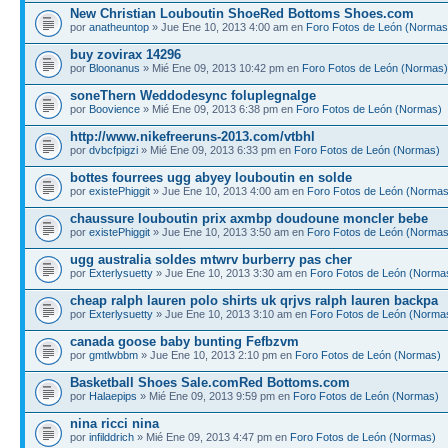
New Christian Louboutin ShoeRed Bottoms Shoes.com
por
anatheuntop
» Jue Ene 10, 2013 4:00 am en
Foro Fotos de León (Normas
buy zovirax 14296
por
Bloonanus
» Mié Ene 09, 2013 10:42 pm en
Foro Fotos de León (Normas)
soneThern Weddodesync foluplegnalge
por
Boovience
» Mié Ene 09, 2013 6:38 pm en
Foro Fotos de León (Normas)
http://www.nikefreeruns-2013.com/vtbhl
por
dvbcfpigzi
» Mié Ene 09, 2013 6:33 pm en
Foro Fotos de León (Normas)
bottes fourrees ugg abyey louboutin en solde
por
existePhiggit
» Jue Ene 10, 2013 4:00 am en
Foro Fotos de León (Normas
chaussure louboutin prix axmbp doudoune moncler bebe
por
existePhiggit
» Jue Ene 10, 2013 3:50 am en
Foro Fotos de León (Normas
ugg australia soldes mtwrv burberry pas cher
por
Exterlysuetty
» Jue Ene 10, 2013 3:30 am en
Foro Fotos de León (Norma
cheap ralph lauren polo shirts uk qrjvs ralph lauren backpa
por
Exterlysuetty
» Jue Ene 10, 2013 3:10 am en
Foro Fotos de León (Norma
canada goose baby bunting Fefbzvm
por
gmtlwbbm
» Jue Ene 10, 2013 2:10 pm en
Foro Fotos de León (Normas)
Basketball Shoes Sale.comRed Bottoms.com
por
Halaepips
» Mié Ene 09, 2013 9:59 pm en
Foro Fotos de León (Normas)
nina ricci nina
por
infilddrich
» Mié Ene 09, 2013 4:47 pm en
Foro Fotos de León (Normas)