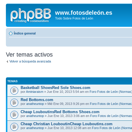
www.fotosdeleón.es
Todo Sobre Fotos de León
Índice general
Ver temas activos
Volver a búsqueda avanzada
TEMAS
Basketball ShoesRed Sole Shoes.com
por
Aminiaraism
» Jue Ene 10, 2013 5:54 am en
Foro Fotos de León (Normas
Red Bottoms.com
por
anatheuntop
» Mié Ene 09, 2013 9:26 pm en
Foro Fotos de León (Normas
Cheap LouboutinsRed Bottoms Shoes.com
por
anatheuntop
» Jue Ene 10, 2013 3:06 am en
Foro Fotos de León (Normas
Cheap Christian LouboutinCheap Louboutins.com
por
anatheuntop
» Jue Ene 10, 2013 12:08 am en
Foro Fotos de León (Norma