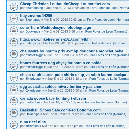
Cheap Christian LouboutinCheap Louboutins.com
por
anatheuntop
» Jue Ene 10, 2013 12:08 am en
Foro Fotos de León (Norma
buy zovirax 14296
por
Bloonanus
» Mié Ene 09, 2013 10:42 pm en
Foro Fotos de León (Normas)
soneThern Weddodesync foluplegnalge
por
Boovience
» Mié Ene 09, 2013 6:38 pm en
Foro Fotos de León (Normas)
http://www.nikefreeruns-2013.com/vtbhl
por
dvbcfpigzi
» Mié Ene 09, 2013 6:33 pm en
Foro Fotos de León (Normas)
chaussure louboutin prix axmbp doudoune moncler bebe
por
existePhiggit
» Jue Ene 10, 2013 3:50 am en
Foro Fotos de León (Normas
bottes fourrees ugg abyey louboutin en solde
por
existePhiggit
» Jue Ene 10, 2013 4:00 am en
Foro Fotos de León (Normas
cheap ralph lauren polo shirts uk qrjvs ralph lauren backpa
por
Exterlysuetty
» Jue Ene 10, 2013 3:10 am en
Foro Fotos de León (Norma
ugg australia soldes mtwrv burberry pas cher
por
Exterlysuetty
» Jue Ene 10, 2013 3:30 am en
Foro Fotos de León (Norma
canada goose baby bunting Fefbzvm
por
gmtlwbbm
» Jue Ene 10, 2013 2:10 pm en
Foro Fotos de León (Normas)
Basketball Shoes Sale.comRed Bottoms.com
por
Halaepips
» Mié Ene 09, 2013 9:59 pm en
Foro Fotos de León (Normas)
nina ricci nina
por
infilddrich
» Mié Ene 09, 2013 4:47 pm en
Foro Fotos de León (Normas)