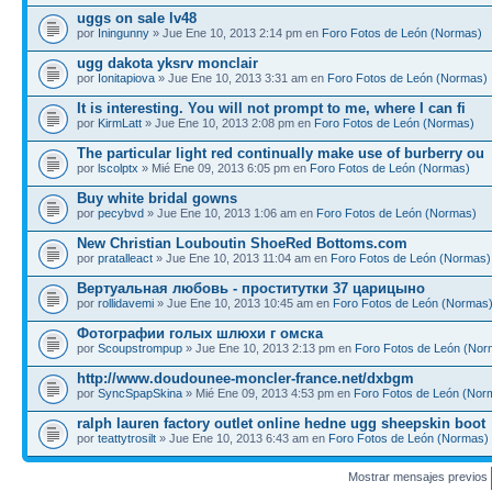
uggs on sale lv48
por
Iningunny
» Jue Ene 10, 2013 2:14 pm en
Foro Fotos de León (Normas)
ugg dakota yksrv monclair
por
Ionitapiova
» Jue Ene 10, 2013 3:31 am en
Foro Fotos de León (Normas)
It is interesting. You will not prompt to me, where I can fi
por
KirmLatt
» Jue Ene 10, 2013 2:08 pm en
Foro Fotos de León (Normas)
The particular light red continually make use of burberry ou
por
lscolptx
» Mié Ene 09, 2013 6:05 pm en
Foro Fotos de León (Normas)
Buy white bridal gowns
por
pecybvd
» Jue Ene 10, 2013 1:06 am en
Foro Fotos de León (Normas)
New Christian Louboutin ShoeRed Bottoms.com
por
pratalleact
» Jue Ene 10, 2013 11:04 am en
Foro Fotos de León (Normas)
Вертуальная любовь - проститутки 37 царицыно
por
rollidavemi
» Jue Ene 10, 2013 10:45 am en
Foro Fotos de León (Normas
Фотографии голых шлюхи г омска
por
Scoupstrompup
» Jue Ene 10, 2013 2:13 pm en
Foro Fotos de León (Nor
http://www.doudounee-moncler-france.net/dxbgm
por
SyncSpapSkina
» Mié Ene 09, 2013 4:53 pm en
Foro Fotos de León (Nor
ralph lauren factory outlet online hedne ugg sheepskin boot
por
teattytrosilt
» Jue Ene 10, 2013 6:43 am en
Foro Fotos de León (Normas)
Mostrar mensajes previos