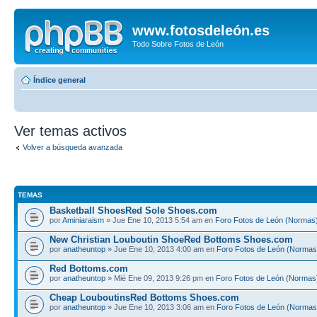
www.fotosdeleón.es
Todo Sobre Fotos de León
Índice general
Ver temas activos
Volver a búsqueda avanzada
TEMAS
Basketball ShoesRed Sole Shoes.com
por
Aminiaraism
» Jue Ene 10, 2013 5:54 am en
Foro Fotos de León (Normas
New Christian Louboutin ShoeRed Bottoms Shoes.com
por
anatheuntop
» Jue Ene 10, 2013 4:00 am en
Foro Fotos de León (Normas
Red Bottoms.com
por
anatheuntop
» Mié Ene 09, 2013 9:26 pm en
Foro Fotos de León (Normas
Cheap LouboutinsRed Bottoms Shoes.com
por
anatheuntop
» Jue Ene 10, 2013 3:06 am en
Foro Fotos de León (Normas