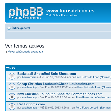
www.fotosdeleón.es
Todo Sobre Fotos de León
Índice general
Ver temas activos
Volver a búsqueda avanzada
TEMAS
Basketball ShoesRed Sole Shoes.com
por
Aminiaraism
» Jue Ene 10, 2013 5:54 am en
Foro Fotos de León (Normas
Cheap Christian LouboutinCheap Louboutins.com
por
anatheuntop
» Jue Ene 10, 2013 12:08 am en
Foro Fotos de León (Norma
New Christian Louboutin ShoeRed Bottoms Shoes.com
por
anatheuntop
» Jue Ene 10, 2013 4:00 am en
Foro Fotos de León (Normas
Red Bottoms.com
por
anatheuntop
» Mié Ene 09, 2013 9:26 pm en
Foro Fotos de León (Normas