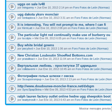
uggs on sale lv48
por
Iningunny
» Jue Ene 10, 2013 2:14 pm en
Foro Fotos de León (Normas)
ugg dakota yksrv monclair
por
Ionitapiova
» Jue Ene 10, 2013 3:31 am en
Foro Fotos de León (Normas)
It is interesting. You will not prompt to me, where I can fi
por
KirmLatt
» Jue Ene 10, 2013 2:08 pm en
Foro Fotos de León (Normas)
The particular light red continually make use of burberry ou
por
lscolptx
» Mié Ene 09, 2013 6:05 pm en
Foro Fotos de León (Normas)
Buy white bridal gowns
por
pecybvd
» Jue Ene 10, 2013 1:06 am en
Foro Fotos de León (Normas)
New Christian Louboutin ShoeRed Bottoms.com
por
pratalleact
» Jue Ene 10, 2013 11:04 am en
Foro Fotos de León (Normas)
Вертуальная любовь - проститутки 37 царицыно
por
rollidavemi
» Jue Ene 10, 2013 10:45 am en
Foro Fotos de León (Normas
Фотографии голых шлюхи г омска
por
Scoupstrompup
» Jue Ene 10, 2013 2:13 pm en
Foro Fotos de León (Nor
http://www.doudounee-moncler-france.net/dxbgm
por
SyncSpapSkina
» Mié Ene 09, 2013 4:53 pm en
Foro Fotos de León (Nor
ralph lauren factory outlet online hedne ugg sheepskin boot
por
teattytrosilt
» Jue Ene 10, 2013 6:43 am en
Foro Fotos de León (Normas)
Mostrar mensajes previos