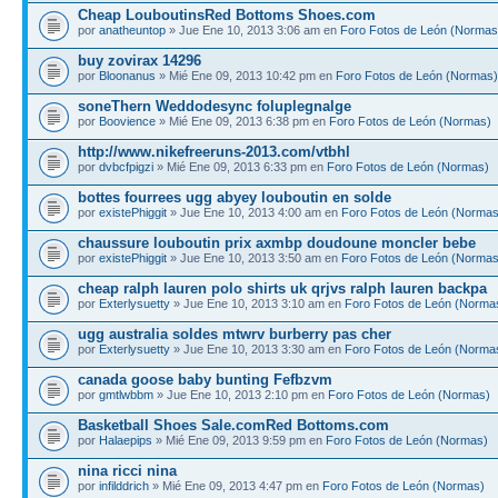
Cheap LouboutinsRed Bottoms Shoes.com
por
anatheuntop
» Jue Ene 10, 2013 3:06 am en
Foro Fotos de León (Normas
buy zovirax 14296
por
Bloonanus
» Mié Ene 09, 2013 10:42 pm en
Foro Fotos de León (Normas)
soneThern Weddodesync foluplegnalge
por
Boovience
» Mié Ene 09, 2013 6:38 pm en
Foro Fotos de León (Normas)
http://www.nikefreeruns-2013.com/vtbhl
por
dvbcfpigzi
» Mié Ene 09, 2013 6:33 pm en
Foro Fotos de León (Normas)
bottes fourrees ugg abyey louboutin en solde
por
existePhiggit
» Jue Ene 10, 2013 4:00 am en
Foro Fotos de León (Normas
chaussure louboutin prix axmbp doudoune moncler bebe
por
existePhiggit
» Jue Ene 10, 2013 3:50 am en
Foro Fotos de León (Normas
cheap ralph lauren polo shirts uk qrjvs ralph lauren backpa
por
Exterlysuetty
» Jue Ene 10, 2013 3:10 am en
Foro Fotos de León (Norma
ugg australia soldes mtwrv burberry pas cher
por
Exterlysuetty
» Jue Ene 10, 2013 3:30 am en
Foro Fotos de León (Norma
canada goose baby bunting Fefbzvm
por
gmtlwbbm
» Jue Ene 10, 2013 2:10 pm en
Foro Fotos de León (Normas)
Basketball Shoes Sale.comRed Bottoms.com
por
Halaepips
» Mié Ene 09, 2013 9:59 pm en
Foro Fotos de León (Normas)
nina ricci nina
por
infilddrich
» Mié Ene 09, 2013 4:47 pm en
Foro Fotos de León (Normas)