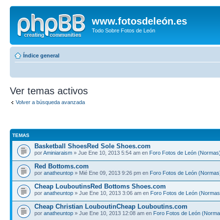
www.fotosdeleón.es
Todo Sobre Fotos de León
Índice general
Ver temas activos
Volver a búsqueda avanzada
TEMAS
Basketball ShoesRed Sole Shoes.com
por
Aminiaraism
» Jue Ene 10, 2013 5:54 am en
Foro Fotos de León (Normas
Red Bottoms.com
por
anatheuntop
» Mié Ene 09, 2013 9:26 pm en
Foro Fotos de León (Normas
Cheap LouboutinsRed Bottoms Shoes.com
por
anatheuntop
» Jue Ene 10, 2013 3:06 am en
Foro Fotos de León (Normas
Cheap Christian LouboutinCheap Louboutins.com
por
anatheuntop
» Jue Ene 10, 2013 12:08 am en
Foro Fotos de León (Norma