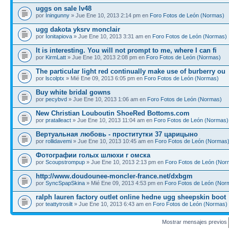
uggs on sale lv48
por
Iningunny
» Jue Ene 10, 2013 2:14 pm en
Foro Fotos de León (Normas)
ugg dakota yksrv monclair
por
Ionitapiova
» Jue Ene 10, 2013 3:31 am en
Foro Fotos de León (Normas)
It is interesting. You will not prompt to me, where I can fi
por
KirmLatt
» Jue Ene 10, 2013 2:08 pm en
Foro Fotos de León (Normas)
The particular light red continually make use of burberry ou
por
lscolptx
» Mié Ene 09, 2013 6:05 pm en
Foro Fotos de León (Normas)
Buy white bridal gowns
por
pecybvd
» Jue Ene 10, 2013 1:06 am en
Foro Fotos de León (Normas)
New Christian Louboutin ShoeRed Bottoms.com
por
pratalleact
» Jue Ene 10, 2013 11:04 am en
Foro Fotos de León (Normas)
Вертуальная любовь - проститутки 37 царицыно
por
rollidavemi
» Jue Ene 10, 2013 10:45 am en
Foro Fotos de León (Normas
Фотографии голых шлюхи г омска
por
Scoupstrompup
» Jue Ene 10, 2013 2:13 pm en
Foro Fotos de León (Nor
http://www.doudounee-moncler-france.net/dxbgm
por
SyncSpapSkina
» Mié Ene 09, 2013 4:53 pm en
Foro Fotos de León (Nor
ralph lauren factory outlet online hedne ugg sheepskin boot
por
teattytrosilt
» Jue Ene 10, 2013 6:43 am en
Foro Fotos de León (Normas)
Mostrar mensajes previos