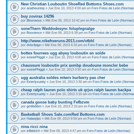
New Christian Louboutin ShoeRed Bottoms Shoes.com
por
anatheuntop
» Jue Ene 10, 2013 4:00 am en
Foro Fotos de León (Normas
buy zovirax 14296
por
Bloonanus
» Mié Ene 09, 2013 10:42 pm en
Foro Fotos de León (Normas)
soneThern Weddodesync foluplegnalge
por
Boovience
» Mié Ene 09, 2013 6:38 pm en
Foro Fotos de León (Normas)
http://www.nikefreeruns-2013.com/vtbhl
por
dvbcfpigzi
» Mié Ene 09, 2013 6:33 pm en
Foro Fotos de León (Normas)
bottes fourrees ugg abyey louboutin en solde
por
existePhiggit
» Jue Ene 10, 2013 4:00 am en
Foro Fotos de León (Normas
chaussure louboutin prix axmbp doudoune moncler bebe
por
existePhiggit
» Jue Ene 10, 2013 3:50 am en
Foro Fotos de León (Normas
ugg australia soldes mtwrv burberry pas cher
por
Exterlysuetty
» Jue Ene 10, 2013 3:30 am en
Foro Fotos de León (Norma
cheap ralph lauren polo shirts uk qrjvs ralph lauren backpa
por
Exterlysuetty
» Jue Ene 10, 2013 3:10 am en
Foro Fotos de León (Norma
canada goose baby bunting Fefbzvm
por
gmtlwbbm
» Jue Ene 10, 2013 2:10 pm en
Foro Fotos de León (Normas)
Basketball Shoes Sale.comRed Bottoms.com
por
Halaepips
» Mié Ene 09, 2013 9:59 pm en
Foro Fotos de León (Normas)
nina ricci nina
por
infilddrich
» Mié Ene 09, 2013 4:47 pm en
Foro Fotos de León (Normas)