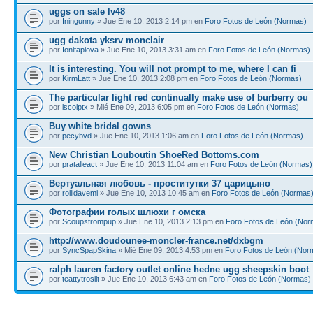
uggs on sale lv48
por
Iningunny
» Jue Ene 10, 2013 2:14 pm en
Foro Fotos de León (Normas)
ugg dakota yksrv monclair
por
Ionitapiova
» Jue Ene 10, 2013 3:31 am en
Foro Fotos de León (Normas)
It is interesting. You will not prompt to me, where I can fi
por
KirmLatt
» Jue Ene 10, 2013 2:08 pm en
Foro Fotos de León (Normas)
The particular light red continually make use of burberry ou
por
lscolptx
» Mié Ene 09, 2013 6:05 pm en
Foro Fotos de León (Normas)
Buy white bridal gowns
por
pecybvd
» Jue Ene 10, 2013 1:06 am en
Foro Fotos de León (Normas)
New Christian Louboutin ShoeRed Bottoms.com
por
pratalleact
» Jue Ene 10, 2013 11:04 am en
Foro Fotos de León (Normas)
Вертуальная любовь - проститутки 37 царицыно
por
rollidavemi
» Jue Ene 10, 2013 10:45 am en
Foro Fotos de León (Normas
Фотографии голых шлюхи г омска
por
Scoupstrompup
» Jue Ene 10, 2013 2:13 pm en
Foro Fotos de León (Nor
http://www.doudounee-moncler-france.net/dxbgm
por
SyncSpapSkina
» Mié Ene 09, 2013 4:53 pm en
Foro Fotos de León (Nor
ralph lauren factory outlet online hedne ugg sheepskin boot
por
teattytrosilt
» Jue Ene 10, 2013 6:43 am en
Foro Fotos de León (Normas)