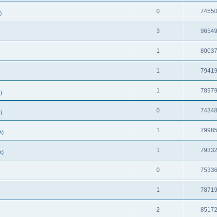
0
7455
)
3
9654
1
8003
1
7941
1
7897
)
0
7434
)
1
7998
s)
1
7933
s)
0
7533
1
7871
2
8517