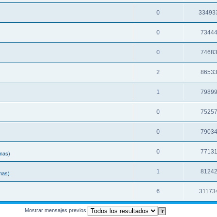
0
33493
0
7344
0
7468
2
8653
1
7989
0
7525
0
7903
)
0
7713
mas)
1
8124
mas)
6
31173
Mostrar mensajes previos