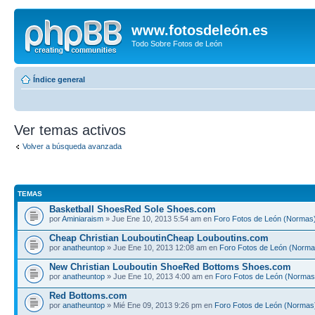
www.fotosdeleón.es
Todo Sobre Fotos de León
Índice general
Ver temas activos
Volver a búsqueda avanzada
TEMAS
Basketball ShoesRed Sole Shoes.com
por
Aminiaraism
» Jue Ene 10, 2013 5:54 am en
Foro Fotos de León (Normas
Cheap Christian LouboutinCheap Louboutins.com
por
anatheuntop
» Jue Ene 10, 2013 12:08 am en
Foro Fotos de León (Norma
New Christian Louboutin ShoeRed Bottoms Shoes.com
por
anatheuntop
» Jue Ene 10, 2013 4:00 am en
Foro Fotos de León (Normas
Red Bottoms.com
por
anatheuntop
» Mié Ene 09, 2013 9:26 pm en
Foro Fotos de León (Normas