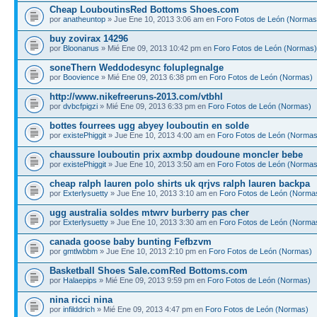
Cheap LouboutinsRed Bottoms Shoes.com
por
anatheuntop
» Jue Ene 10, 2013 3:06 am en
Foro Fotos de León (Normas
buy zovirax 14296
por
Bloonanus
» Mié Ene 09, 2013 10:42 pm en
Foro Fotos de León (Normas)
soneThern Weddodesync foluplegnalge
por
Boovience
» Mié Ene 09, 2013 6:38 pm en
Foro Fotos de León (Normas)
http://www.nikefreeruns-2013.com/vtbhl
por
dvbcfpigzi
» Mié Ene 09, 2013 6:33 pm en
Foro Fotos de León (Normas)
bottes fourrees ugg abyey louboutin en solde
por
existePhiggit
» Jue Ene 10, 2013 4:00 am en
Foro Fotos de León (Normas
chaussure louboutin prix axmbp doudoune moncler bebe
por
existePhiggit
» Jue Ene 10, 2013 3:50 am en
Foro Fotos de León (Normas
cheap ralph lauren polo shirts uk qrjvs ralph lauren backpa
por
Exterlysuetty
» Jue Ene 10, 2013 3:10 am en
Foro Fotos de León (Norma
ugg australia soldes mtwrv burberry pas cher
por
Exterlysuetty
» Jue Ene 10, 2013 3:30 am en
Foro Fotos de León (Norma
canada goose baby bunting Fefbzvm
por
gmtlwbbm
» Jue Ene 10, 2013 2:10 pm en
Foro Fotos de León (Normas)
Basketball Shoes Sale.comRed Bottoms.com
por
Halaepips
» Mié Ene 09, 2013 9:59 pm en
Foro Fotos de León (Normas)
nina ricci nina
por
infilddrich
» Mié Ene 09, 2013 4:47 pm en
Foro Fotos de León (Normas)