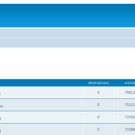
RESPUESTAS
VISTA
0
7661
)
0
7531
s)
0
7378
)
0
7158
)