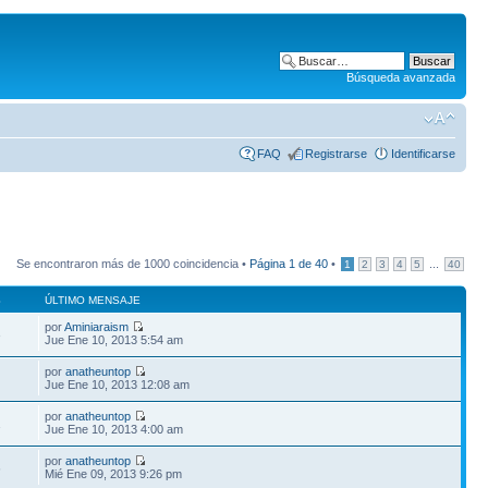
Búsqueda avanzada
FAQ
Registrarse
Identificarse
Se encontraron más de 1000 coincidencia •
Página
1
de
40
•
...
1
2
3
4
5
40
S
ÚLTIMO MENSAJE
por
Aminiaraism
3
Jue Ene 10, 2013 5:54 am
por
anatheuntop
1
Jue Ene 10, 2013 12:08 am
por
anatheuntop
1
Jue Ene 10, 2013 4:00 am
por
anatheuntop
6
Mié Ene 09, 2013 9:26 pm