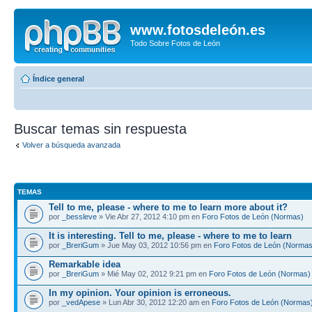
www.fotosdeleón.es
Todo Sobre Fotos de León
Índice general
Buscar temas sin respuesta
Volver a búsqueda avanzada
TEMAS
Tell to me, please - where to me to learn more about it?
por
_bessleve
» Vie Abr 27, 2012 4:10 pm en
Foro Fotos de León (Normas)
It is interesting. Tell to me, please - where to me to learn
por
_BreriGum
» Jue May 03, 2012 10:56 pm en
Foro Fotos de León (Normas
Remarkable idea
por
_BreriGum
» Mié May 02, 2012 9:21 pm en
Foro Fotos de León (Normas)
In my opinion. Your opinion is erroneous.
por
_vedApese
» Lun Abr 30, 2012 12:20 am en
Foro Fotos de León (Normas