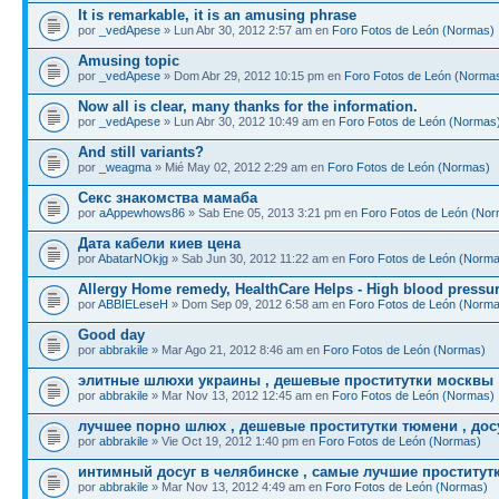
It is remarkable, it is an amusing phrase
por
_vedApese
» Lun Abr 30, 2012 2:57 am en
Foro Fotos de León (Normas)
Amusing topic
por
_vedApese
» Dom Abr 29, 2012 10:15 pm en
Foro Fotos de León (Norma
Now all is clear, many thanks for the information.
por
_vedApese
» Lun Abr 30, 2012 10:49 am en
Foro Fotos de León (Normas
And still variants?
por
_weagma
» Mié May 02, 2012 2:29 am en
Foro Fotos de León (Normas)
Секс знакомства мамаба
por
aAppewhows86
» Sab Ene 05, 2013 3:21 pm en
Foro Fotos de León (No
Дата кабели киев цена
por
AbatarNOkjg
» Sab Jun 30, 2012 11:22 am en
Foro Fotos de León (Norm
Allergy Home remedy, HealthCare Helps - High blood pressu
por
ABBIELeseH
» Dom Sep 09, 2012 6:58 am en
Foro Fotos de León (Norm
Good day
por
abbrakile
» Mar Ago 21, 2012 8:46 am en
Foro Fotos de León (Normas)
элитные шлюхи украины , дешевые проститутки москвы
por
abbrakile
» Mar Nov 13, 2012 12:45 am en
Foro Fotos de León (Normas)
лучшее порно шлюх , дешевые проститутки тюмени , досу
por
abbrakile
» Vie Oct 19, 2012 1:40 pm en
Foro Fotos de León (Normas)
интимный досуг в челябинске , самые лучшие проститут
por
abbrakile
» Mar Nov 13, 2012 4:49 am en
Foro Fotos de León (Normas)