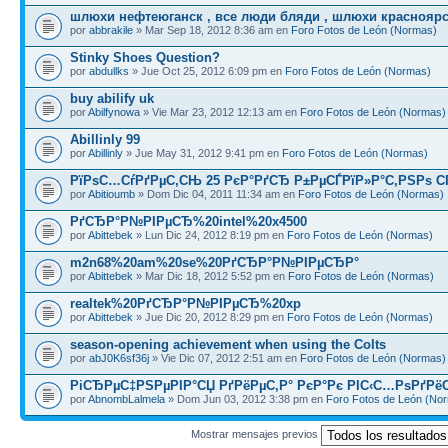
шлюхи нефтеюганск , все люди бляди , шлюхи красноярс
por
abbrakile
» Mar Sep 18, 2012 8:36 am en
Foro Fotos de León (Normas)
Stinky Shoes Question?
por
abdullks
» Jue Oct 25, 2012 6:09 pm en
Foro Fotos de León (Normas)
buy abilify uk
por
Abilfynowa
» Vie Mar 23, 2012 12:13 am en
Foro Fotos de León (Normas)
Abillinly 99
por
Abillinly
» Jue May 31, 2012 9:41 pm en
Foro Fotos de León (Normas)
РїРѕС…СѓРґРµС‚СЊ 25 РєР°РґСЂ Р±РµСЃРїР»Р°С‚РЅРѕ С
por
Abitioumb
» Dom Dic 04, 2011 11:34 am en
Foro Fotos de León (Normas)
РґСЂР°Р№РІРµСЂ%20intel%20x4500
por
Abittebek
» Lun Dic 24, 2012 8:19 pm en
Foro Fotos de León (Normas)
m2n68%20am%20se%20РґСЂР°Р№РІРµСЂР°
por
Abittebek
» Mar Dic 18, 2012 5:52 pm en
Foro Fotos de León (Normas)
realtek%20РґСЂР°Р№РІРµСЂ%20xp
por
Abittebek
» Jue Dic 20, 2012 8:29 pm en
Foro Fotos de León (Normas)
season-opening achievement when using the Colts
por
abJ0K6sf36j
» Vie Dic 07, 2012 2:51 am en
Foro Fotos de León (Normas)
РіСЂРµС‡РЅРµРІР°СЏ РґРёРµС‚Р° РєР°Рє РІС‹С…РѕРґРё
por
AbnombLalmela
» Dom Jun 03, 2012 3:38 pm en
Foro Fotos de León (No
Mostrar mensajes previos