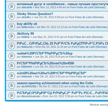
интимный досуг в челябинске , самые лучшие проститут
por
abbrakile
» Mar Nov 13, 2012 4:49 am en
Foro Fotos de León (Normas)
Stinky Shoes Question?
por
abdullks
» Jue Oct 25, 2012 6:09 pm en
Foro Fotos de León (Normas)
buy abilify uk
por
Abilfynowa
» Vie Mar 23, 2012 12:13 am en
Foro Fotos de León (Normas)
Abillinly 99
por
Abillinly
» Jue May 31, 2012 9:41 pm en
Foro Fotos de León (Normas)
РїРѕС…СѓРґРµС‚СЊ 25 РєР°РґСЂ Р±РµСЃРїР»Р°С‚РЅРѕ С
por
Abitioumb
» Dom Dic 04, 2011 11:34 am en
Foro Fotos de León (Normas)
realtek%20РґСЂР°Р№РІРµСЂ%20xp
por
Abittebek
» Jue Dic 20, 2012 8:29 pm en
Foro Fotos de León (Normas)
РґСЂР°Р№РІРµСЂ%20intel%20x4500
por
Abittebek
» Lun Dic 24, 2012 8:19 pm en
Foro Fotos de León (Normas)
m2n68%20am%20se%20РґСЂР°Р№РІРµСЂР°
por
Abittebek
» Mar Dic 18, 2012 5:52 pm en
Foro Fotos de León (Normas)
season-opening achievement when using the Colts
por
abJ0K6sf36j
» Vie Dic 07, 2012 2:51 am en
Foro Fotos de León (Normas)
РіСЂРµС‡РЅРµРІР°СЏ РґРёРµС‚Р° РєР°Рє РІС‹С…РѕРґРё
por
AbnombLalmela
» Dom Jun 03, 2012 3:38 pm en
Foro Fotos de León (No
Mostrar mensa