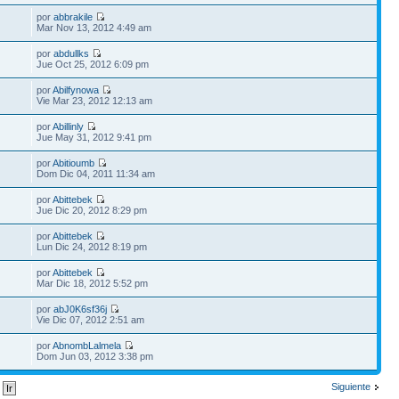
por
abbrakile
Mar Nov 13, 2012 4:49 am
por
abdullks
Jue Oct 25, 2012 6:09 pm
por
Abilfynowa
Vie Mar 23, 2012 12:13 am
por
Abillinly
Jue May 31, 2012 9:41 pm
por
Abitioumb
Dom Dic 04, 2011 11:34 am
por
Abittebek
Jue Dic 20, 2012 8:29 pm
por
Abittebek
Lun Dic 24, 2012 8:19 pm
por
Abittebek
Mar Dic 18, 2012 5:52 pm
por
abJ0K6sf36j
Vie Dic 07, 2012 2:51 am
por
AbnombLalmela
Dom Jun 03, 2012 3:38 pm
Siguiente