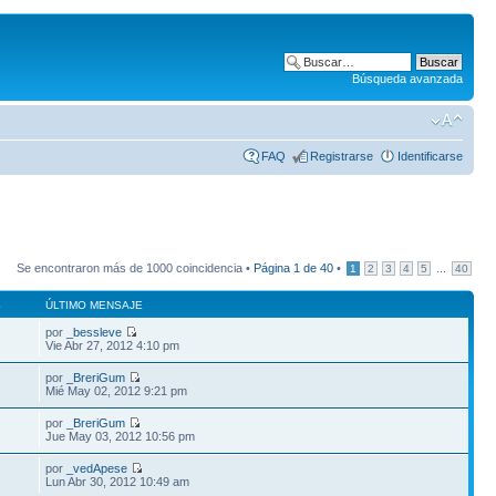
Búsqueda avanzada
FAQ
Registrarse
Identificarse
Se encontraron más de 1000 coincidencia •
Página
1
de
40
•
...
1
2
3
4
5
40
S
ÚLTIMO MENSAJE
por
_bessleve
Vie Abr 27, 2012 4:10 pm
por
_BreriGum
Mié May 02, 2012 9:21 pm
por
_BreriGum
Jue May 03, 2012 10:56 pm
por
_vedApese
Lun Abr 30, 2012 10:49 am