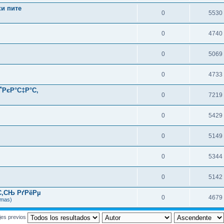
ки пите
0
5530
0
4740
0
5069
0
4733
ЃРєР°С‡Р°С‚
0
7219
0
5429
0
5149
0
5344
0
5142
С‚СЊ РґРёРµ
0
4679
rmas)
jes previos