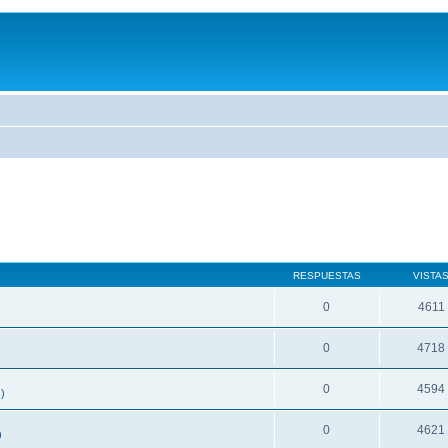
RESPUESTAS
VISTA
0
4611
0
4718
0
4594
)
0
4621
)