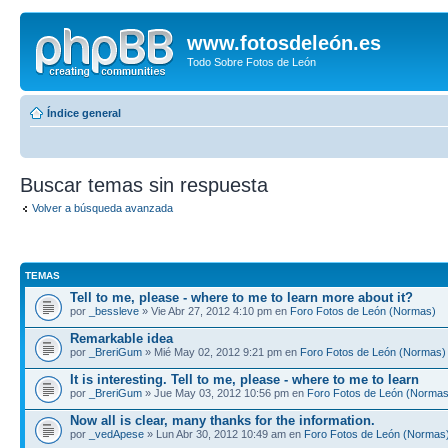
www.fotosdeleón.es
Todo Sobre Fotos de León
Índice general
Buscar temas sin respuesta
Volver a búsqueda avanzada
TEMAS
Tell to me, please - where to me to learn more about it?
por
_bessleve
» Vie Abr 27, 2012 4:10 pm en
Foro Fotos de León (Normas)
Remarkable idea
por
_BreriGum
» Mié May 02, 2012 9:21 pm en
Foro Fotos de León (Normas)
It is interesting. Tell to me, please - where to me to learn
por
_BreriGum
» Jue May 03, 2012 10:56 pm en
Foro Fotos de León (Normas
Now all is clear, many thanks for the information.
por
_vedApese
» Lun Abr 30, 2012 10:49 am en
Foro Fotos de León (Normas