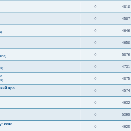
0
4810
)
0
4587
0
4646
s)
0
4650
0
5876
rmas)
0
4731
as)
re
0
4875
as)
кий кра
0
4574
0
4632
0
5398
г секс
0
4620