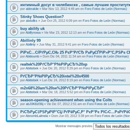
интимный досуг в челябинске , самые лучшие проститут
por
abbrakile
» Mar Nov 13, 2012 4:49 am en
Foro Fotos de León (Normas)
Stinky Shoes Question?
por
abdullks
» Jue Oct 25, 2012 6:09 pm en
Foro Fotos de León (Normas)
buy abilify uk
por
Abilfynowa
» Vie Mar 23, 2012 12:13 am en
Foro Fotos de León (Normas)
Abillinly 99
por
Abillinly
» Jue May 31, 2012 9:41 pm en
Foro Fotos de León (Normas)
РїРѕС…СѓРґРµС‚СЊ 25 РєР°РґСЂ Р±РµСЃРїР»Р°С‚РЅРѕ С
por
Abitioumb
» Dom Dic 04, 2011 11:34 am en
Foro Fotos de León (Normas)
realtek%20РґСЂР°Р№РІРµСЂ%20xp
por
Abittebek
» Jue Dic 20, 2012 8:29 pm en
Foro Fotos de León (Normas)
РґСЂР°Р№РІРµСЂ%20intel%20x4500
por
Abittebek
» Lun Dic 24, 2012 8:19 pm en
Foro Fotos de León (Normas)
m2n68%20am%20se%20РґСЂР°Р№РІРµСЂР°
por
Abittebek
» Mar Dic 18, 2012 5:52 pm en
Foro Fotos de León (Normas)
season-opening achievement when using the Colts
por
abJ0K6sf36j
» Vie Dic 07, 2012 2:51 am en
Foro Fotos de León (Normas)
РіСЂРµС‡РЅРµРІР°СЏ РґРёРµС‚Р° РєР°Рє РІС‹С…РѕРґРё
por
AbnombLalmela
» Dom Jun 03, 2012 3:38 pm en
Foro Fotos de León (No
Mostrar mensajes previos