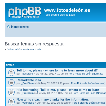
www.fotosdeleón.es
Todo Sobre Fotos de León
Índice general
Buscar temas sin respuesta
Volver a búsqueda avanzada
TEMAS
Tell to me, please - where to me to learn more about it?
por
_bessleve
» Vie Abr 27, 2012 4:10 pm en
Foro Fotos de León (Normas)
Remarkable idea
por
_BreriGum
» Mié May 02, 2012 9:21 pm en
Foro Fotos de León (Normas)
It is interesting. Tell to me, please - where to me to learn
por
_BreriGum
» Jue May 03, 2012 10:56 pm en
Foro Fotos de León (Normas
Now all is clear, many thanks for the information.
por
_vedApese
» Lun Abr 30, 2012 10:49 am en
Foro Fotos de León (Normas