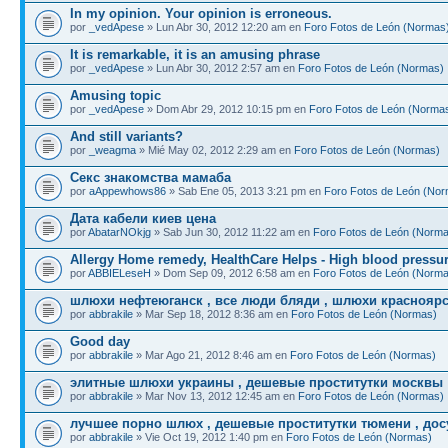
In my opinion. Your opinion is erroneous.
por
_vedApese
» Lun Abr 30, 2012 12:20 am en
Foro Fotos de León (Normas
It is remarkable, it is an amusing phrase
por
_vedApese
» Lun Abr 30, 2012 2:57 am en
Foro Fotos de León (Normas)
Amusing topic
por
_vedApese
» Dom Abr 29, 2012 10:15 pm en
Foro Fotos de León (Norma
And still variants?
por
_weagma
» Mié May 02, 2012 2:29 am en
Foro Fotos de León (Normas)
Секс знакомства мамаба
por
aAppewhows86
» Sab Ene 05, 2013 3:21 pm en
Foro Fotos de León (No
Дата кабели киев цена
por
AbatarNOkjg
» Sab Jun 30, 2012 11:22 am en
Foro Fotos de León (Norm
Allergy Home remedy, HealthCare Helps - High blood pressu
por
ABBIELeseH
» Dom Sep 09, 2012 6:58 am en
Foro Fotos de León (Norm
шлюхи нефтеюганск , все люди бляди , шлюхи красноярс
por
abbrakile
» Mar Sep 18, 2012 8:36 am en
Foro Fotos de León (Normas)
Good day
por
abbrakile
» Mar Ago 21, 2012 8:46 am en
Foro Fotos de León (Normas)
элитные шлюхи украины , дешевые проститутки москвы
por
abbrakile
» Mar Nov 13, 2012 12:45 am en
Foro Fotos de León (Normas)
лучшее порно шлюх , дешевые проститутки тюмени , досу
por
abbrakile
» Vie Oct 19, 2012 1:40 pm en
Foro Fotos de León (Normas)