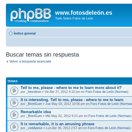
www.fotosdeleón.es
Todo Sobre Fotos de León
Índice general
Buscar temas sin respuesta
Volver a búsqueda avanzada
TEMAS
Tell to me, please - where to me to learn more about it?
por
_bessleve
» Vie Abr 27, 2012 4:10 pm en
Foro Fotos de León (Normas)
It is interesting. Tell to me, please - where to me to learn
por
_BreriGum
» Jue May 03, 2012 10:56 pm en
Foro Fotos de León (Normas
Remarkable idea
por
_BreriGum
» Mié May 02, 2012 9:21 pm en
Foro Fotos de León (Normas)
It is remarkable, it is an amusing phrase
por
_vedApese
» Lun Abr 30, 2012 2:57 am en
Foro Fotos de León (Normas)