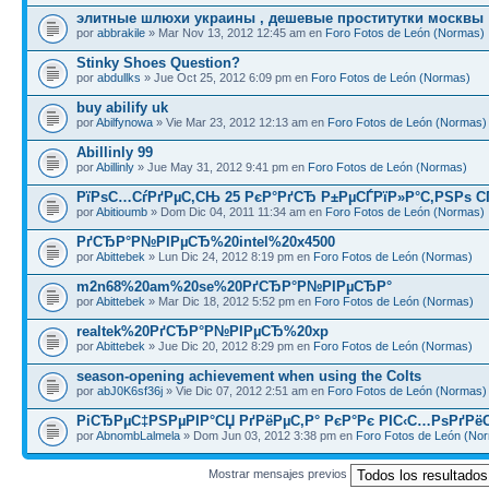
элитные шлюхи украины , дешевые проститутки москвы
por
abbrakile
» Mar Nov 13, 2012 12:45 am en
Foro Fotos de León (Normas)
Stinky Shoes Question?
por
abdullks
» Jue Oct 25, 2012 6:09 pm en
Foro Fotos de León (Normas)
buy abilify uk
por
Abilfynowa
» Vie Mar 23, 2012 12:13 am en
Foro Fotos de León (Normas)
Abillinly 99
por
Abillinly
» Jue May 31, 2012 9:41 pm en
Foro Fotos de León (Normas)
РїРѕС…СѓРґРµС‚СЊ 25 РєР°РґСЂ Р±РµСЃРїР»Р°С‚РЅРѕ С
por
Abitioumb
» Dom Dic 04, 2011 11:34 am en
Foro Fotos de León (Normas)
РґСЂР°Р№РІРµСЂ%20intel%20x4500
por
Abittebek
» Lun Dic 24, 2012 8:19 pm en
Foro Fotos de León (Normas)
m2n68%20am%20se%20РґСЂР°Р№РІРµСЂР°
por
Abittebek
» Mar Dic 18, 2012 5:52 pm en
Foro Fotos de León (Normas)
realtek%20РґСЂР°Р№РІРµСЂ%20xp
por
Abittebek
» Jue Dic 20, 2012 8:29 pm en
Foro Fotos de León (Normas)
season-opening achievement when using the Colts
por
abJ0K6sf36j
» Vie Dic 07, 2012 2:51 am en
Foro Fotos de León (Normas)
РіСЂРµС‡РЅРµРІР°СЏ РґРёРµС‚Р° РєР°Рє РІС‹С…РѕРґРё
por
AbnombLalmela
» Dom Jun 03, 2012 3:38 pm en
Foro Fotos de León (No
Mostrar mensajes previos