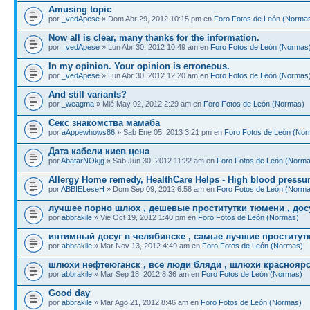
Amusing topic
por
_vedApese
» Dom Abr 29, 2012 10:15 pm en
Foro Fotos de León (Norma
Now all is clear, many thanks for the information.
por
_vedApese
» Lun Abr 30, 2012 10:49 am en
Foro Fotos de León (Normas
In my opinion. Your opinion is erroneous.
por
_vedApese
» Lun Abr 30, 2012 12:20 am en
Foro Fotos de León (Normas
And still variants?
por
_weagma
» Mié May 02, 2012 2:29 am en
Foro Fotos de León (Normas)
Секс знакомства мамаба
por
aAppewhows86
» Sab Ene 05, 2013 3:21 pm en
Foro Fotos de León (No
Дата кабели киев цена
por
AbatarNOkjg
» Sab Jun 30, 2012 11:22 am en
Foro Fotos de León (Norm
Allergy Home remedy, HealthCare Helps - High blood pressu
por
ABBIELeseH
» Dom Sep 09, 2012 6:58 am en
Foro Fotos de León (Norm
лучшее порно шлюх , дешевые проститутки тюмени , досу
por
abbrakile
» Vie Oct 19, 2012 1:40 pm en
Foro Fotos de León (Normas)
интимный досуг в челябинске , самые лучшие проститут
por
abbrakile
» Mar Nov 13, 2012 4:49 am en
Foro Fotos de León (Normas)
шлюхи нефтеюганск , все люди бляди , шлюхи красноярс
por
abbrakile
» Mar Sep 18, 2012 8:36 am en
Foro Fotos de León (Normas)
Good day
por
abbrakile
» Mar Ago 21, 2012 8:46 am en
Foro Fotos de León (Normas)