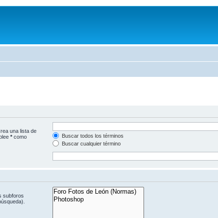
rea una lista de
Buscar todos los términos
mplee
*
como
Buscar cualquier término
s subforos
 búsqueda).