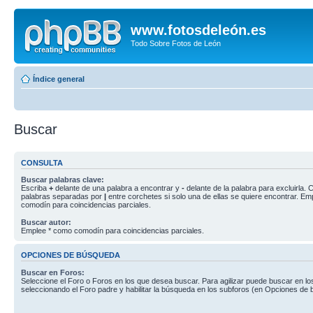
www.fotosdeleón.es
Todo Sobre Fotos de León
Índice general
Buscar
CONSULTA
Buscar palabras clave:
Escriba
+
delante de una palabra a encontrar y
-
delante de la palabra para excluirla. C
palabras separadas por
|
entre corchetes si solo una de ellas se quiere encontrar. E
comodín para coincidencias parciales.
Buscar autor:
Emplee * como comodín para coincidencias parciales.
OPCIONES DE BÚSQUEDA
Buscar en Foros:
Seleccione el Foro o Foros en los que desea buscar. Para agilizar puede buscar en lo
seleccionando el Foro padre y habilitar la búsqueda en los subforos (en Opciones de