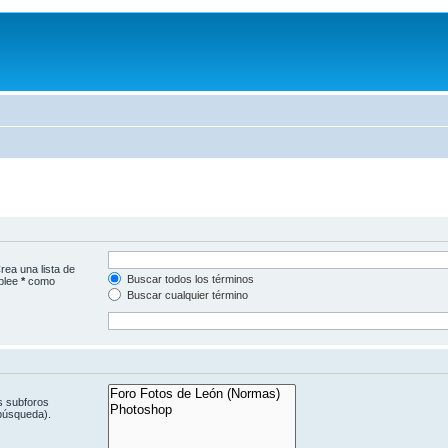
rea una lista de
Buscar todos los términos
mplee
*
como
Buscar cualquier término
s subforos
 búsqueda).