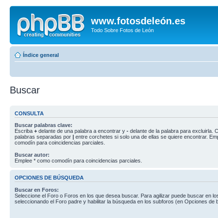
www.fotosdeleón.es
Todo Sobre Fotos de León
Índice general
Buscar
CONSULTA
Buscar palabras clave:
Escriba
+
delante de una palabra a encontrar y
-
delante de la palabra para excluirla. C
palabras separadas por
|
entre corchetes si solo una de ellas se quiere encontrar. E
comodín para coincidencias parciales.
Buscar autor:
Emplee * como comodín para coincidencias parciales.
OPCIONES DE BÚSQUEDA
Buscar en Foros:
Seleccione el Foro o Foros en los que desea buscar. Para agilizar puede buscar en lo
seleccionando el Foro padre y habilitar la búsqueda en los subforos (en Opciones de